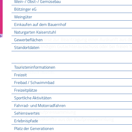
Wein-/ Obst-/ Gemüsebau
Bearbeitungsdauer
Bötzinger eG
Die Bearbeitungsdauer beträgt in der Regel 3-5 Werktag
Weingüter
Einkaufen auf dem Bauernhof
Naturgarten Kaiserstuhl
Hinweise
Nähere Hinweise zur Beantragung einer Auskunft aus d
Gewerbeflächen
örtlich zuständigen Gutachterausschuss oder bei freien 
Standortdaten
Tourismus
Rechtsgrundlage
Touristeninformationen
Baugesetzbuch (BauGB):
Freizeit
Freibad / Schwimmbad
Kaufpreissammlung
§ 195 Baugesetzbuch (BauGB)
Freizeitplätze
Sportliche Aktivitäten
Gutachterausschussverordnung (GuAVO):
Fahrrad- und Motorradfahren
§ 11 Kaufpreissammlung
Sehenswertes
§ 13 Auskünfte aus der Kaufpreissammlung
Erlebnispfade
Platz der Generationen