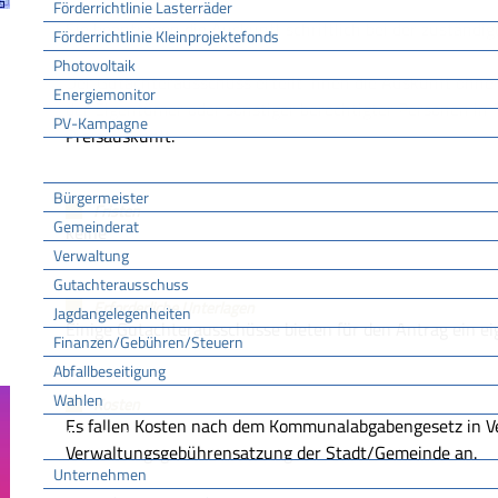
Förderrichtlinie Lasterräder
Verfahrensablauf
Sie beantragen die Auskunft schriftlich bei der zuständige
Förderrichtlinie Kleinprojektefonds
Photovoltaik
Der Gutachterausschuss erteilt Ihnen die Auskunft ohn
Energiemonitor
der Eigentümer oder sonstiger berechtigter Personen in
PV-Kampagne
Preisauskunft.
Rathaus
Bürgermeister
Fristen
Gemeinderat
keine
Verwaltung
Gutachterausschuss
Erforderliche Unterlagen
Jagdangelegenheiten
Einige Gutachterausschüsse bieten für den Antrag ein ei
Finanzen/Gebühren/Steuern
Abfallbeseitigung
Wahlen
Kosten
Es fallen Kosten nach dem Kommunalabgabengesetz in Ve
Wirtschaft
Verwaltungsgebührensatzung der Stadt/Gemeinde an.
Unternehmen