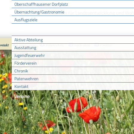
Oberschaffhausener Dorfplatz
Freigabevermerk
Übernachtung/Gastronomie
18.03.2026 Ministerium für Landesentwicklung und W
Ausflugsziele
FFW
Aktive Abteilung
ontakt
Impressum
Datenschutz
nach oben
Cookies
Ausstattung
Jugendfeuerwehr
Förderverein
Chronik
Patenwehren
Kontakt
Vereine