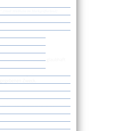
" [Stadt Müllheim im Markgräflerland]
lung sind:
 berechtigtes Interesse glaubhaft
onen bleiben gewahrt.
ngegebenen Zweck.
n Behörden oder öffentlich
termittlung im Rahmen ihrer