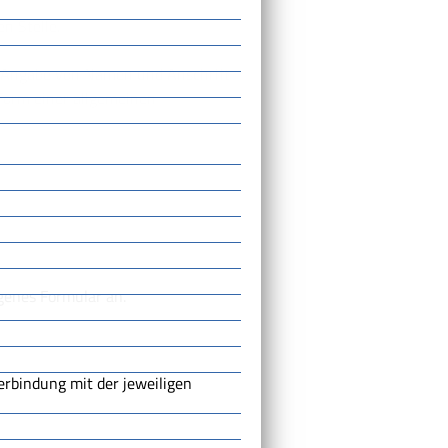
n Stelle.
e Angabe von Namen und Anschrift
 Form einer allgemeinen
genes Formular an.
rbindung mit der jeweiligen