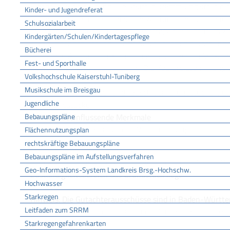
Eigentumsübertragung. Die Kaufpreissammlung stellt die 
Kinder- und Jugendreferat
Gutachterausschüsse und der Bewertungssachverständig
Schulsozialarbeit
erhalten die Urkunden über die Verträge der Eigentums
Kindergärten/Schulen/Kindertagespflege
beurkundenden Stellen. Dies sind vor allem die Notarinne
Bücherei
erfolgt die Auskunft in Form von anonymisierten Vergleic
Fest- und Sporthalle
Bewertungsfrage geeignet sind. Die Kaufpreissammlung e
Volkshochschule Kaiserstuhl-Tuniberg
Musikschule im Breisgau
Verträge vom Kauf und Tausch von Grundstücken, G
Jugendliche
Grundstücken
Bebauungspläne
wertbeeinflussende Merkmale
abgeleitete Daten für die Wertermittlung
Flächennutzungsplan
rechtskräftige Bebauungspläne
ZUSTÄNDIGE STELLE
Bebauungspläne im Aufstellungsverfahren
der Gutachterausschuss der Stadt/Gemeinde oder der Ve
Geo-Informations-System Landkreis Brsg.-Hochschw.
Zuständigkeitsbereich das Grundstück liegt
Hochwasser
Starkregen
Hinweis: Die Gutachterausschüsse sind in Baden-Württ
Leitfaden zum SRRM
gebildet. Die Gemeinden können die Aufgabe auf eine V
Starkregengefahrenkarten
übertragen.