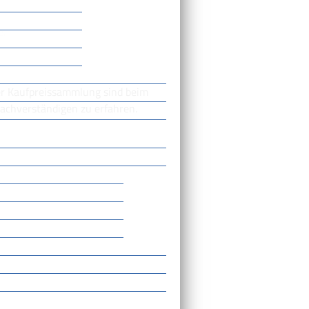
e.
er Kaufpreissammlung sind beim
Sachverständigen zu erfahren.