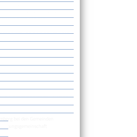
Grundlage für die Tätigkeit der
en dar. Die Gutachterausschüsse
übertragungen von den
n oder Notare. In der Regel
hsobjekten, die für eine konkrete
nthält Informationen über:
rundstücksteilen und Rechten an
rwaltungsgemeinschaft, in deren
emberg bei den Gemeinden
erwaltungsgemeinschaft