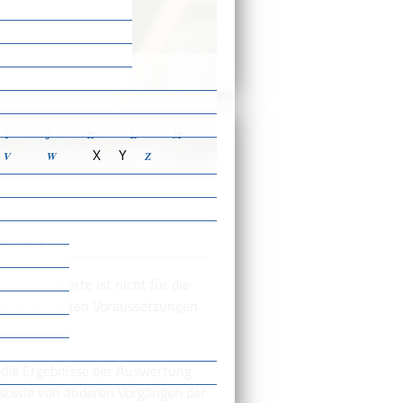
ensbeschreibungen
I
J
K
L
M
X
Y
V
W
Z
tragen
dstückswerte ist nicht für die
nter bestimmten Voraussetzungen
 die Ergebnisse der Auswertung
sowie von anderen Vorgängen der