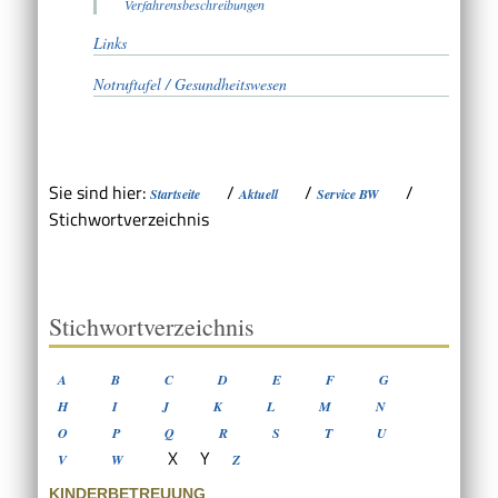
Verfahrensbeschreibungen
Links
Notruftafel / Gesundheitswesen
Sie sind hier:
/
/
/
Startseite
Aktuell
Service BW
Stichwortverzeichnis
Stichwortverzeichnis
A
B
C
D
E
F
G
H
I
J
K
L
M
N
O
P
Q
R
S
T
U
X
Y
V
W
Z
KINDERBETREUUNG