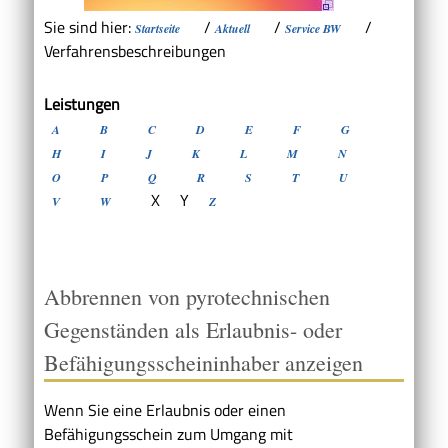
Sie sind hier:
/
/
/
Startseite
Aktuell
Service BW
Verfahrensbeschreibungen
Leistungen
A
B
C
D
E
F
G
H
I
J
K
L
M
N
O
P
Q
R
S
T
U
X
Y
V
W
Z
Abbrennen von pyrotechnischen
Gegenständen als Erlaubnis- oder
Befähigungsscheininhaber anzeigen
Wenn Sie eine Erlaubnis oder einen
Befähigungsschein zum Umgang mit