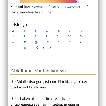
Sie sind hier:
/
/
/
Startseite
Aktuell
Service BW
Verfahrensbeschreibungen
Leistungen
A
B
C
D
E
F
G
H
I
J
K
L
M
N
O
P
Q
R
S
T
U
X
Y
V
W
Z
Abfall und Müll entsorgen
Die Abfallentsorgung ist eine Pflichtaufgabe der
Stadt- und Landkreise.
Diese haben als öffentlich-rechtliche
Entsorgungsträger für ihr Gebiet in eigener