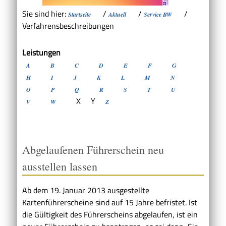
Sie sind hier:
/
/
/
Startseite
Aktuell
Service BW
Verfahrensbeschreibungen
Leistungen
A
B
C
D
E
F
G
H
I
J
K
L
M
N
O
P
Q
R
S
T
U
X
Y
V
W
Z
Abgelaufenen Führerschein neu
ausstellen lassen
Ab dem 19. Januar 2013 ausgestellte
Kartenführerscheine sind auf 15 Jahre befristet. Ist
die Gültigkeit des Führerscheins abgelaufen, ist ein