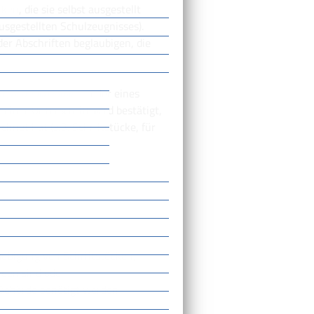
ken, die sie selbst ausgestellt
 ausgestellten Schulzeugnisses)
.
er Abschriften beglaubigen, die
oder eines
ng einer Unterschrift
einer Unterschrift wird bestätigt,
hnet hat (z.B. Schriftstücke, für
aubigung von Schriftstücken,
rden sind oder
 Behörde benötigt werden