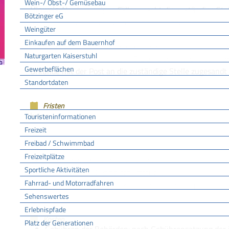
Wein-/ Obst-/ Gemüsebau
Hinweis:
Nur in wenigen Fällen macht die zuständige Stell
Bötzinger eG
müssen Sie
zusätzlich zur anfallenden Gebühr bezahlen.
Weingüter
Einkaufen auf dem Bauernhof
Sie können persönlich zu der zuständigen Stelle gehen od
Naturgarten Kaiserstuhl
vertretenden Person müssen Sie eine schriftliche Vollmach
Gewerbeflächen
Urkunde mit der Post an die zuständige Stelle zugesandt
Standortdaten
Tourismus
Fristen
keine
Touristeninformationen
Freizeit
Freibad / Schwimmbad
Erforderliche Unterlagen
Freizeitplätze
Personalausweis oder Reisepass
Sportliche Aktivitäten
die Urschrift (Originalschriftstück)
Fahrrad- und Motorradfahren
die ihr entsprechende zu beglaubigende Kopie
Sehenswertes
Erlebnispfade
Kosten
Platz der Generationen