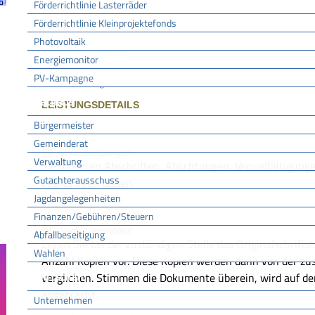
jeder Notar und jede Notarin
Förderrichtlinie Lasterräder
Förderrichtlinie Kleinprojektefonds
Hinweis:
Adressen der Notare und Notarinnen in Deutschl
Photovoltaik
.
Bundesnotarkammer
Energiemonitor
PV-Kampagne
Gemeinde Bötzingen
Rathaus
LEISTUNGSDETAILS
Bürgermeister
Gemeinderat
Voraussetzungen
Verwaltung
Sie möchten Abschriften, Ablichtungen, Vervielfältigung
Gutachterausschuss
beglaubigen lassen.
Jagdangelegenheiten
Finanzen/Gebühren/Steuern
Verfahrensablauf
Abfallbeseitigung
Legen Sie bei der zuständigen Stelle das Originalschrift
Wahlen
Anzahl Kopien vor. Diese Kopien werden dann von der zus
Wirtschaft
verglichen. Stimmen die Dokumente überein, wird auf d
angebracht.
Unternehmen