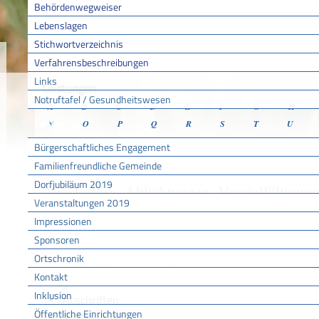
Behördenwegweiser
Lebenslagen
Stichwortverzeichnis
Sie sind hier:
/
/
/
Verfahr
Startseite
Aktuell
Service BW
Verfahrensbeschreibungen
Links
Leistungen
Notruftafel / Gesundheitswesen
A
B
C
D
E
F
G
H
Gemeinde
N
O
P
Q
R
S
T
U
Bürgerschaftliches Engagement
Familienfreundliche Gemeinde
Dorfjubiläum 2019
Abschriften, Ablichtungen, Vervielfältigun
Veranstaltungen 2019
beglaubigen lassen
Impressionen
Sponsoren
Mit der amtlichen Beglaubigung bestätigt die Behörde, da
Ortschronik
übereinstimmt.
Kopien können sein:
Kontakt
Inklusion
Abschriften
Öffentliche Einrichtungen
Ablichtungen