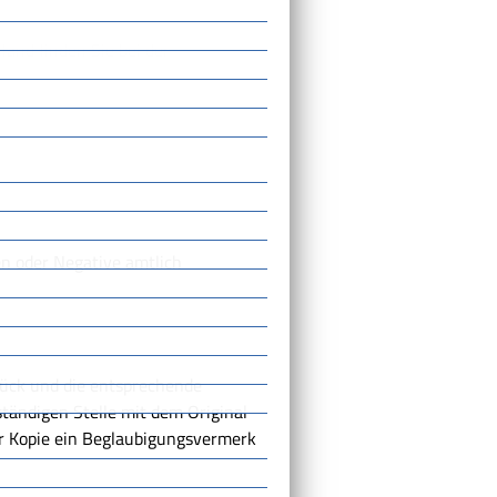
and finden Sie bei der
en oder Negative amtlich
stück und die entsprechende
tändigen Stelle mit dem Original
er Kopie ein Beglaubigungsvermerk