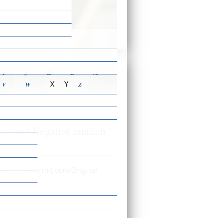
ensbeschreibungen
I
J
K
L
M
X
Y
V
W
Z
gen und Negative amtlich
ss die Kopie mit dem Original