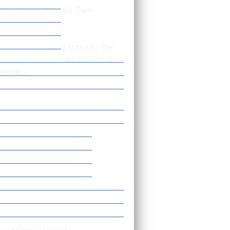
e selbst die Kopie(n). Diese
er eine Vertretung schicken. Der
t erteilen. Im Einzelfall kann die
 werden.