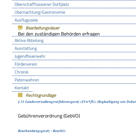
Gebühren der Behörden: nach Gebührensatzung der 
Oberschaffhausener Dorfplatz
Notargebühren: nach Gerichts- und Notarkostenges
Übernachtung/Gastronomie
Ausflugsziele
Bearbeitungsdauer
FFW
Bei den zuständigen Behörden erfragen
Aktive Abteilung
Ausstattung
Hinweise
Jugendfeuerwehr
Personenstandsurkunden können Sie nicht beglaubigen la
Förderverein
den Verfahren zum Thema, zum Beispiel
Eheurkunde - Ausstel
Chronik
.
beantragen
Patenwehren
Kontakt
Rechtsgrundlage
Vereine
§ 33 Landesverwaltungsverfahrensgesetz (LVwVfG) (Beglaubigung von Doku
Gebührenverordnung (GebVO)
Beurkundungsgesetz - BeurkG: