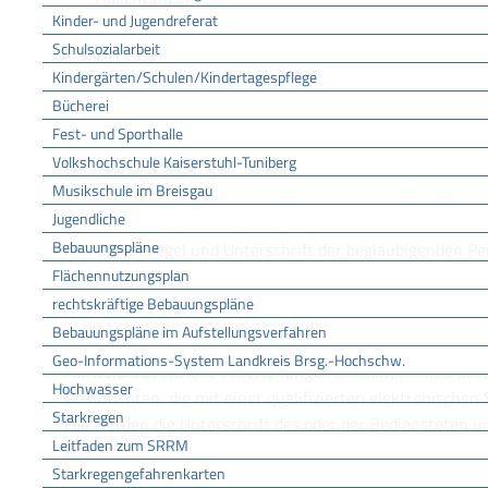
Kinder- und Jugendreferat
Vervielfältigungen
Negative
Schulsozialarbeit
Kindergärten/Schulen/Kindertagespflege
Die zuständige Stelle beglaubigt die Kopie durch einen 
Bücherei
folgende Angaben enthalten:
Fest- und Sporthalle
Volkshochschule Kaiserstuhl-Tuniberg
genaue Bezeichnung des Originals, dessen Kopie beg
Musikschule im Breisgau
Feststellung, dass die Kopie mit dem Original übere
Jugendliche
O
rt und Tag der Beglaubigung
Bebauungspläne
Dienstsiegel und Unterschrift der beglaubigenden P
wenn das Original nicht von einer Behörde ausgestell
Flächennutzungsplan
Hinweis, dass die beglaubigte Kopie nur bei der Behö
rechtskräftige Bebauungspläne
sie b
eantragt ist
Bebauungspläne im Aufstellungsverfahren
Geo-Informations-System Landkreis Brsg.-Hochschw.
Hinweis:
Zusätzliche Feststellungen enthalten Ausdruck
Hochwasser
Dokumenten, die mit einer qualifizierten elektronischen 
Starkregen
Fall werden die Unterschrift des oder der Bediensteten u
Leitfaden zum SRRM
qualifizierte Signatur ersetzt.
Starkregengefahrenkarten