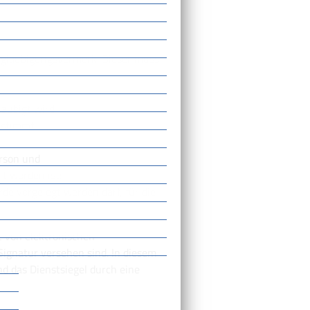
Beglaubigungsvermerk.
Dieser muss
laubigt wird
instimmt
erson und
t worden ist:
rde vorgelegt werden darf, für die
e von elektronischen
Signatur versehen sind. In diesem
nd das Dienstsiegel d
urch eine