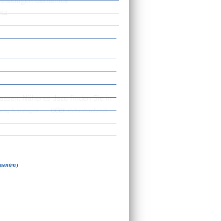
jeweiligen Gemeinde
etz
ssen. Näheres dazu finden Sie in
oder
lung beantragen
Geburtsurkunde
menten)