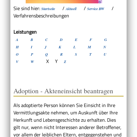
Sie sind hier:
/
/
/
Startseite
Aktuell
Service BW
Verfahrensbeschreibungen
Leistungen
A
B
C
D
E
F
G
H
I
J
K
L
M
N
O
P
Q
R
S
T
U
X
Y
V
W
Z
Adoption - Akteneinsicht beantragen
Als adoptierte Person können Sie Einsicht in Ihre
Vermittlungsakte nehmen, um Auskunft über Ihre
Herkunft und Lebensgeschichte zu erhalten. Dies
gilt nur, wenn nicht Interessen anderer Betroffener,
vor allem der leiblichen Eltern, entgegenstehen und