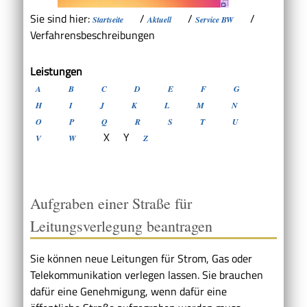
Sie sind hier:
/
/
/
Startseite
Aktuell
Service BW
Verfahrensbeschreibungen
Leistungen
A
B
C
D
E
F
G
H
I
J
K
L
M
N
O
P
Q
R
S
T
U
X
Y
V
W
Z
Aufgraben einer Straße für
Leitungsverlegung beantragen
Sie können neue Leitungen für Strom, Gas oder
Telekommunikation verlegen lassen. Sie brauchen
dafür eine Genehmigung, wenn dafür eine