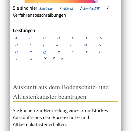
Sie sind hier:
/
/
/
Startseite
Aktuell
Service BW
Verfahrensbeschreibungen
Leistungen
A
B
C
D
E
F
G
H
I
J
K
L
M
N
O
P
Q
R
S
T
U
X
Y
V
W
Z
Auskunft aus dem Bodenschutz- und
Altlastenkataster beantragen
Sie können zur Beurteilung eines Grundstückes
Auskünfte aus dem Bodenschutz- und
Altlastenkataster erhalten.