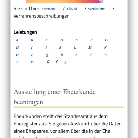
Sie sind hier:
/
/
/
Startseite
Aktuell
Service BW
Verfahrensbeschreibungen
Leistungen
A
B
C
D
E
F
G
H
I
J
K
L
M
N
O
P
Q
R
S
T
U
X
Y
V
W
Z
Ausstellung einer Eheurkunde
beantragen
Eheurkunden stellt das Standesamt aus dem
Eheregister aus. Sie geben Auskunft über die Daten
eines Ehepaares, vor allem über die in der Ehe