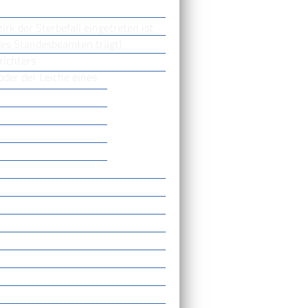
k der Sterbefall eingetreten ist
des Standesbeamten trägt)
richters
oder der Leiche eines