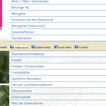
Wein-/ Obst-/ Gemüsebau
Bötzinger eG
Weingüter
Einkaufen auf dem Bauernhof
Naturgarten Kaiserstuhl
Gewerbeflächen
Standortdaten
Tourismus
ontakt
Impressum
Datenschutz
nach oben
Cookies
Touristeninformationen
Freizeit
Freibad / Schwimmbad
Freizeitplätze
Sportliche Aktivitäten
Fahrrad- und Motorradfahren
Sehenswertes
Erlebnispfade
Platz der Generationen