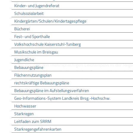
Gemeinde Bötzingen
Kinder- und Jugendreferat
Schulsozialarbeit
LEISTUNGSDETAILS
Kindergärten/Schulen/Kindertagespflege
Bücherei
Voraussetzungen
Fest- und Sporthalle
Es müssen alle für eine Erdbestattung vorgeschriebenen 
Volkshochschule Kaiserstuhl-Tuniberg
Musikschule im Breisgau
Verfahrensablauf
Jugendliche
Sie müssen den mehrsprachigen Leichenpass in der Regel
Bebauungspläne
beantragen. Aber auch das mit dem Transport betraute
Flächennutzungsplan
Ihrem Auftrag den Leichenpass beantragen.
rechtskräftige Bebauungspläne
Bebauungspläne im Aufstellungsverfahren
Geo-Informations-System Landkreis Brsg.-Hochschw.
Fristen
keine
Hochwasser
Starkregen
Leitfaden zum SRRM
Erforderliche Unterlagen
Starkregengefahrenkarten
Sterbeurkunde