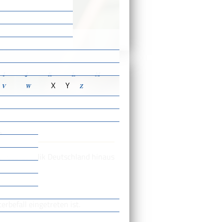
ensbeschreibungen
I
J
K
L
M
X
Y
V
W
Z
n
Bundesrepublik Deutschland hinaus
erbefall eingetreten ist.