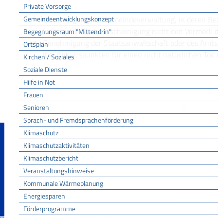
Private Vorsorge
Todesbescheinigung
Gemeindeentwicklungskonzept
Genehmigung der Gemeindeverwaltung, in deren Bezir
(solange die Todesbescheinigung nicht den Vermerk 
Begegnungsraum "Mittendrin"
Genehmigung der Staatsanwaltschaft oder des Amts
Ortsplan
(bei Anhaltspunkten für einen nicht natürlichen Tod 
Kirchen / Soziales
Unbekannten)
Soziale Dienste
Hilfe in Not
Frauen
Kosten
Senioren
Die Kosten sind je nach Gemeinde unterschiedlich.
Sprach- und Fremdsprachenförderung
Klimaschutz
Hinweise
Klimaschutzaktivitäten
keine
Klimaschutzbericht
Veranstaltungshinweise
Kommunale Wärmeplanung
Rechtsgrundlage
Gesetz über das Friedhofs- und Leichenwesen (BestattG BW)
Energiesparen
Förderprogramme
§ 34
Zulässigkeit der Erdbestattung