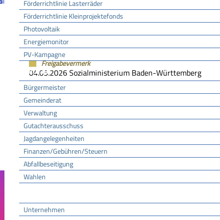
Förderrichtlinie Lasterräder
§ 44 Leichenpass
Förderrichtlinie Kleinprojektefonds
Photovoltaik
§ 28 Bestattungsverordnung (BestattVO) (Leichenpass)
Energiemonitor
PV-Kampagne
Freigabevermerk
Rathaus
04.05.2026 Sozialministerium Baden-Württemberg
Bürgermeister
Gemeinderat
Verwaltung
Gutachterausschuss
Jagdangelegenheiten
Finanzen/Gebühren/Steuern
Abfallbeseitigung
Wahlen
Wirtschaft
Unternehmen