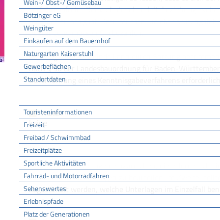
Wein-/ Obst-/ Gemüsebau
verfahrensfreies Bauvorhaben handelt, beziehungsweise 
Bötzinger eG
rechtlich zulässig ist. Dazu müssen Sie aber prüfungsfäh
Weingüter
Bestätigung müssen Sie bezahlen.
Einkaufen auf dem Bauernhof
Naturgarten Kaiserstuhl
Achtung: Eine Gemeinde kann durch Satzung bestimmen,
Gewerbeflächen
nach § 50 der Landesbauordnung für Baden-Württemberg 
Standortdaten
Durchführung eines Kenntnisgabeverfahrens erforderlich 
Tourismus
Touristeninformationen
Fristen
keine
Freizeit
Freibad / Schwimmbad
Freizeitplätze
Erforderliche Unterlagen
Sportliche Aktivitäten
Es sind alle Bauvorlagen einzureichen, die erforderlich s
Fahrrad- und Motorradfahren
zu entscheidenden Fragen zu beurteilen. Im Zweifel soll
Sehenswertes
abgestimmt werden, welche Unterlagen im Einzelfall ben
Erlebnispfade
Platz der Generationen