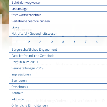
Behördenwegweiser
Lebenslagen
Stichwortverzeichnis
Sie sind hier:
/
/
/
Verfahr
Startseite
Aktuell
Service BW
Verfahrensbeschreibungen
Links
Leistungen
Notruftafel / Gesundheitswesen
A
B
C
D
E
F
G
H
Gemeinde
N
O
P
Q
R
S
T
U
Bürgerschaftliches Engagement
Familienfreundliche Gemeinde
Dorfjubiläum 2019
Baugenehmigung - Nutzungsänderung einer
Veranstaltungen 2019
beantragen
Impressionen
Sponsoren
Sie möchten die Nutzung einer baulichen Anlage ändern
Ortschronik
Kenntnisgabeverfahren oder ein Vereinfachtes Baugeneh
Kontakt
Inklusion
Es sei denn, die Nutzungsänderung ist verfahrensfrei. Die
Öffentliche Einrichtungen