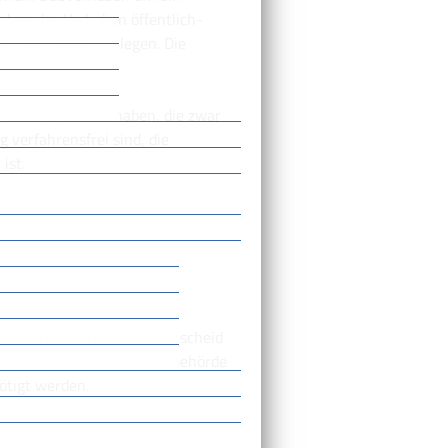
dass das Vorhaben öffentlich-
ige Unterlagen vorlegen.
Die
 dass für Bauvorhaben, die zwar
verfahrensfrei sind, die
ist.
ind, um die durch den Vorbescheid
te vorab mit der Baurechtsbehörde
ötigt werden.