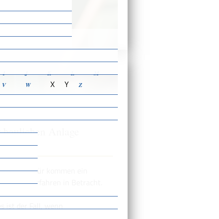
ensbeschreibungen
I
J
K
L
M
X
Y
V
W
Z
 baulichen Anlage
 lassen? Dafür kommen ein
migungsverfahren in Betracht.
s ist der Fall, wenn