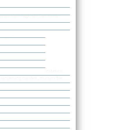
örde
uvorhaben liegt, die Gemeinde-
arzwald]
en Vorschriften entgegenstehen.
gsänderung handelt, müssen Sie
Regelungen eingehalten werden.
nenfalls vorhanden.