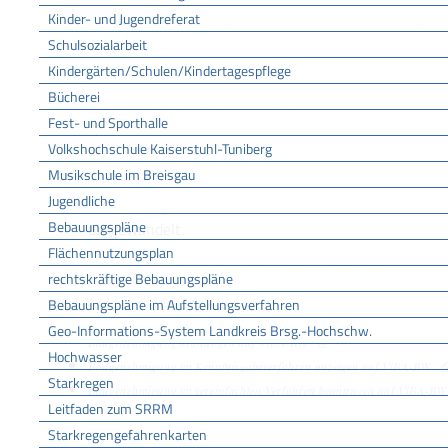
Kinder- und Jugendreferat
für die neue Nutzung keine anderen oder weitergehe
bisherige Nutzung gelten oder
Schulsozialarbeit
durch die neue Nutzung zusätzlichen Wohnraum im I
Kindergärten/Schulen/Kindertagespflege
Bücherei
Beispiele für Nutzungsänderungen:
Fest- und Sporthalle
Volkshochschule Kaiserstuhl-Tuniberg
Sie wandeln einen bisher als Abstell- oder Hobbyra
Musikschule im Breisgau
Wohnraum um.
Jugendliche
Ein bisheriger Wohnraum wird in eine Gaststätte, in 
Bebauungspläne
umgewandelt.
Flächennutzungsplan
Bloße Instandhaltungsarbeiten sind verfahrensfrei.
rechtskräftige Bebauungspläne
Bebauungspläne im Aufstellungsverfahren
ONLINEANTRAG UND FORMULARE
Geo-Informations-System Landkreis Brsg.-Hochschw.
Baugenehmigung beantragen auf ViBA-BW
Hochwasser
Baugenehmigung im Kenntnisgabeverfahren anzeigen auf ViBA-BW
Starkregen
Baugenehmigung im vereinfachten Verfahren beantragen auf ViBA-BW
Leitfaden zum SRRM
ZUSTÄNDIGE STELLE
Starkregengefahrenkarten