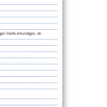
bauungsplanes, Vorschriften der
stige Vorschriften einer
gen Stelle erkundigen, ob
ng um ein verfahrensfreies
en gegeben sind oder
ndes Baugenehmigungsverfahren
 dass die erforderlichen
ndigen Behörden eingeholt
uf Bauvorbescheid von der
i Ihrem Bauvorhaben um ein