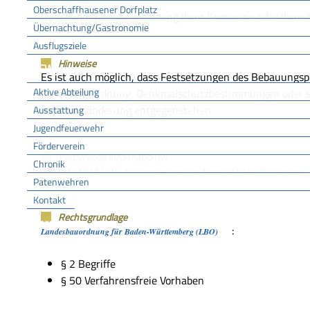
Kosten
Oberschaffhausener Dorfplatz
Gemäß der Gebührensatzung Ihrer Kommune oder Ihres 
Übernachtung/Gastronomie
Ausflugsziele
Hinweise
FFW
Es ist auch möglich, dass Festsetzungen des Bebauungspl
Aktive Abteilung
Landesbauordnung, Denkmalschutzbestimmungen oder son
Nutzungsänderung entgegenstehen.
Ausstattung
Jugendfeuerwehr
Förderverein
Vertiefende Informationen
Chronik
BAUTHELÄND - Wissensplattform zum Bauen in Baden-Württemberg
Patenwehren
Kontakt
Rechtsgrundlage
Vereine
:
Landesbauordnung für Baden-Württemberg (LBO)
§ 2 Begriffe
§ 50 Verfahrensfreie Vorhaben