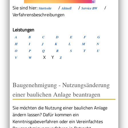
Sie sind hier:
/
/
/
Startseite
Aktuell
Service BW
Verfahrensbeschreibungen
Leistungen
A
B
C
D
E
F
G
H
I
J
K
L
M
N
O
P
Q
R
S
T
U
X
Y
V
W
Z
Baugenehmigung - Nutzungsänderung
einer baulichen Anlage beantragen
Sie möchten die Nutzung einer baulichen Anlage
ändern lassen? Dafür kommen ein
Kenntnisgabeverfahren oder ein Vereinfachtes