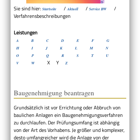
Sie sind hier:
/
/
/
Startseite
Aktuell
Service BW
Verfahrensbeschreibungen
Leistungen
A
B
C
D
E
F
G
H
I
J
K
L
M
N
O
P
Q
R
S
T
U
X
Y
V
W
Z
Baugenehmigung beantragen
Grundsätzlich ist vor Errichtung oder Abbruch von
baulichen Anlagen ein Baugenehmigungsverfahren
zu durchlaufen. Der Prüfungsumfang ist abhängig
von der Art des Vorhabens. Je größer und komplexer,
desto umfangreicher wird die Anlage von der