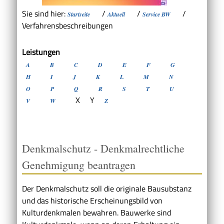
Sie sind hier:
/
/
/
Startseite
Aktuell
Service BW
Verfahrensbeschreibungen
Leistungen
A
B
C
D
E
F
G
H
I
J
K
L
M
N
O
P
Q
R
S
T
U
X
Y
V
W
Z
Denkmalschutz - Denkmalrechtliche
Genehmigung beantragen
Der Denkmalschutz soll die originale Bausubstanz
und das historische Erscheinungsbild von
Kulturdenkmalen bewahren. Bauwerke sind