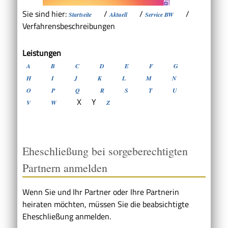
Sie sind hier:
/
/
/
Startseite
Aktuell
Service BW
Verfahrensbeschreibungen
Leistungen
A
B
C
D
E
F
G
H
I
J
K
L
M
N
O
P
Q
R
S
T
U
X
Y
V
W
Z
Eheschließung bei sorgeberechtigten
Partnern anmelden
Wenn Sie und Ihr Partner oder Ihre Partnerin
heiraten möchten, müssen Sie die beabsichtigte
Eheschließung anmelden.