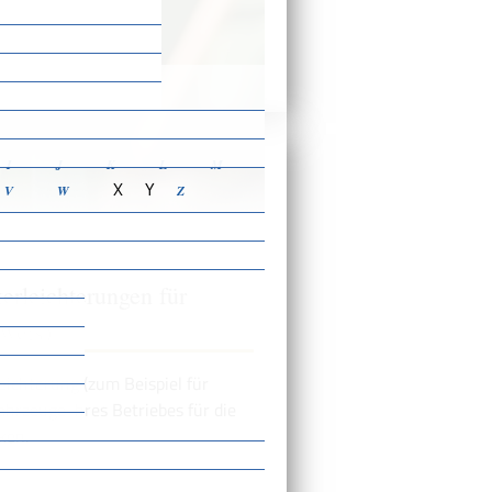
ensbeschreibungen
I
J
K
L
M
X
Y
V
W
Z
rleichterungen für
weis)
ichterung (zum Beispiel für
rzeuge Ihres Betriebes für die
ken.