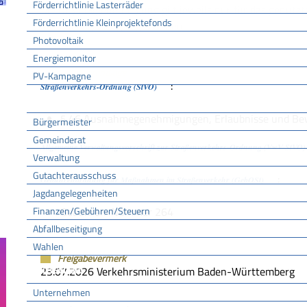
Förderrichtlinie Lasterräder
Die Originalgenehmigung gilt jeweils nur für das genutz
Förderrichtlinie Kleinprojektefonds
im Fahrzeug ausgelegt werden.
Photovoltaik
Energiemonitor
Rechtsgrundlage
PV-Kampagne
:
Straßenverkehrs-Ordnung (StVO)
Rathaus
§ 46 Ausnahmegenehmigungen, Erlaubnisse und Be
Bürgermeister
Gemeinderat
Allgemeine Verwaltungsvorschrift zur Straßenverkehrs-Ordnung (VwV-StVO)
Verwaltung
Gutachterausschuss
:
Gebührenordnung für Maßnahmen im Straßenverkehr (GebOSt)
Jagdangelegenheiten
Finanzen/Gebühren/Steuern
Gebühren-Nummer
264
Abfallbeseitigung
Wahlen
Freigabevermerk
Wirtschaft
23.07.2026 Verkehrsministerium Baden-Württemberg
Unternehmen