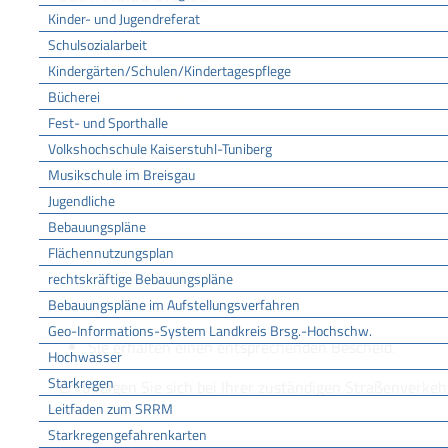
Kinder- und Jugendreferat
die Straßenverkehrsbehörde (Stadtverwaltung oder Land
Schulsozialarbeit
Kindergärten/Schulen/Kindertagespflege
Landratsamt Breisgau-Hochschwarzwald
Bücherei
LEISTUNGSDETAILS
Fest- und Sporthalle
Volkshochschule Kaiserstuhl-Tuniberg
Voraussetzungen
Musikschule im Breisgau
Die Voraussetzungen sind von Kommune zu Kommune unt
Jugendliche
Bebauungspläne
Flächennutzungsplan
Verfahrensablauf
Antrag bei der zuständigen Straßenverkehrsbehörde
rechtskräftige Bebauungspläne
Reichen Sie die erforderlichen Unterlagen ein.
Bebauungspläne im Aufstellungsverfahren
Die Behörde überprüft Ihren Antrag.
Geo-Informations-System Landkreis Brsg.-Hochschw.
Sie erhalten einen entsprechenden Bescheid.
Hochwasser
Starkregen
Erkundigen Sie sich bei Ihrer zuständigen Straßenverke
Leitfaden zum SRRM
in diesem Fall übersenden müssen.
Starkregengefahrenkarten