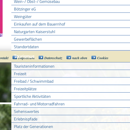
Wein-/ Obst-/ Gemüsebau
Bötzinger eG
Weingüter
Einkaufen auf dem Bauernhof
Naturgarten Kaiserstuhl
Gewerbeflächen
Standortdaten
Tourismus
ontakt
Impressum
Datenschutz
nach oben
Cookies
Touristeninformationen
Freizeit
Freibad / Schwimmbad
Freizeitplätze
Sportliche Aktivitäten
Fahrrad- und Motorradfahren
Sehenswertes
Erlebnispfade
Platz der Generationen