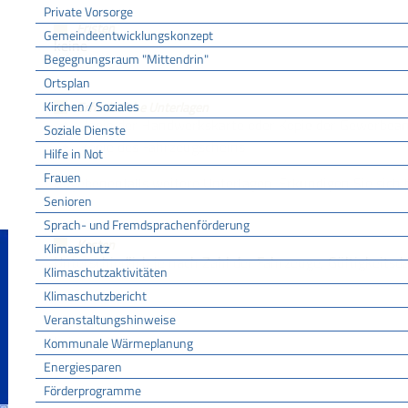
Private Vorsorge
Fristen
Gemeindeentwicklungskonzept
keine
Begegnungsraum "Mittendrin"
Ortsplan
Kirchen / Soziales
Erforderliche Unterlagen
Kopie der Handwerkskarte oder Kopie der Gewerbe
Soziale Dienste
Kopie des Fahrzeugscheins
Hilfe in Not
Frauen
Gegebenenfalls weitere Unterlagen. Erkundigen Sie sich b
Senioren
Sprach- und Fremdsprachenförderung
Kosten
Klimaschutz
Unterschiedlich je nach Zahl der Fahrzeuge, Gültigkeitsd
Klimaschutzaktivitäten
Klimaschutzbericht
Veranstaltungshinweise
Hinweise
keine
Kommunale Wärmeplanung
Energiesparen
Förderprogramme
Vertiefende Informationen