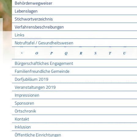
Behördenwegweiser
Lebenslagen
Stichwortverzeichnis
Sie sind hier:
/
/
/
Verfahr
Startseite
Aktuell
Service BW
Verfahrensbeschreibungen
Links
Leistungen
Notruftafel / Gesundheitswesen
A
B
C
D
E
F
G
H
Gemeinde
N
O
P
Q
R
S
T
U
Bürgerschaftliches Engagement
Familienfreundliche Gemeinde
Dorfjubiläum 2019
Ausnahmegenehmigung Parkerlaubnis, Parke
Veranstaltungen 2019
Betriebe (zum Beispiel Handwerkerparkaus
Impressionen
Sponsoren
Mit einer Ausnahmegenehmigung Parkerlaubnis, Parkerle
Ortschronik
Werkstattwagen eines Handwerkbetriebes) können Sie Fah
Kontakt
Dauer des Arbeitseinsatzes in bestimmten Bereichen par
Inklusion
Öffentliche Einrichtungen
ZUSTÄNDIGE STELLE