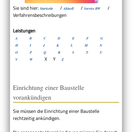
Sie sind hier:
/
/
/
Startseite
Aktuell
Service BW
Verfahrensbeschreibungen
Leistungen
A
B
C
D
E
F
G
H
I
J
K
L
M
N
O
P
Q
R
S
T
U
X
Y
V
W
Z
Einrichtung einer Baustelle
vorankündigen
Sie müssen die Einrichtung einer Baustelle
rechtzeitig ankündigen.