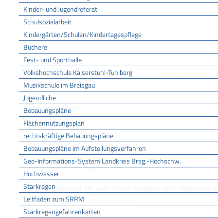
ZUSTÄNDIGE STELLE
Kinder- und Jugendreferat
Die Meldebehörde des neuen Wohnorts der eingezogenen
Schulsozialarbeit
Kindergärten/Schulen/Kindertagespflege
Meldebehörde ist
Bücherei
Fest- und Sporthalle
die Gemeinde-/Stadtverwaltung des neuen Wohnort
Volkshochschule Kaiserstuhl-Tuniberg
die Verwaltungsgemeinschaft oder die Gemeinde, di
Musikschule im Breisgau
für diese Wohnortgemeinde erfüllt.
Jugendliche
Gemeinde Bötzingen
Bebauungspläne
Flächennutzungsplan
LEISTUNGSDETAILS
rechtskräftige Bebauungspläne
Bebauungspläne im Aufstellungsverfahren
Voraussetzungen
Geo-Informations-System Landkreis Brsg.-Hochschw.
Sie sind Wohnungsgeber des neuen Wohnsitzes.
Hochwasser
Starkregen
Wohnungsgeber ist, wer einem anderen eine Wohnung ta
Leitfaden zum SRRM
Schein zur Benutzung überlässt.
Wohnungsgeber ist in der Regel der Eigentümer, der die
Starkregengefahrenkarten