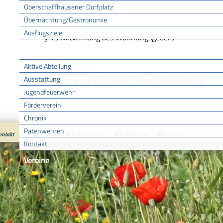
Rechtsgrundlage
Oberschaffhausener Dorfplatz
Bundesmeldegesetz - BMG:
Übernachtung/Gastronomie
Ausflugsziele
§ 19 Mitwirkung des Wohnungsgebers
FFW
Aktive Abteilung
Freigabevermerk
Ausstattung
07.11.2024 Innenministerium Baden-Württemberg
Jugendfeuerwehr
Förderverein
Chronik
Patenwehren
ontakt
Impressum
Datenschutz
nach oben
Cookies
Kontakt
Vereine