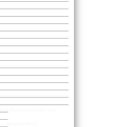
 Person.
es oder
e die Aufgaben der Meldebehörde
tsächlich und nicht nur zum
 Wohnung vermietet.