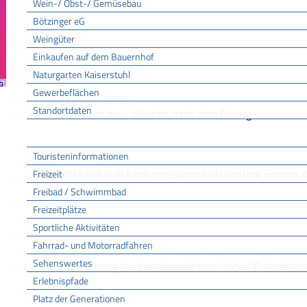
Wein-/ Obst-/ Gemüsebau
Bötzinger eG
Weingüter
Kosten
Keine
Einkaufen auf dem Bauernhof
Naturgarten Kaiserstuhl
Gewerbeflächen
Bearbeitungsdauer
Standortdaten
Innerhalb von zwei Wochen nach dem Einzug
Tourismus
Touristeninformationen
Hinweise
Die Meldebehörde kann gegebenenfalls weitere Formen d
Freizeit
Wohnungsgebers vorsehen.
Freibad / Schwimmbad
Freizeitplätze
Sportliche Aktivitäten
Vertiefende Informationen
Fahrrad- und Motorradfahren
Meldewesen auf den Internetseiten des Bundesministeriums des Innern
Sehenswertes
(Anmerkung der Landesredaktion: Unter "Erforderli
Erlebnispfade
Platz der Generationen