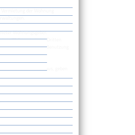
r Vermietung der Wohnung
erwaltungen.
tmieter Wohnungsgeber.
 einer Wohnung einem Dritten
sten zur tatsächlichen Benutzung
die Wohnung oder das Haus, geben
Meldebehörde den Einzug der
sgeberbestätigung).