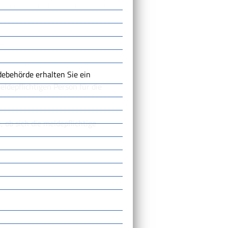
 wenn Sie nicht Eigentümer sind,
e
debehörde erhalten Sie ein
depflichtigen Person für die
 ob sich die meldepflichtige