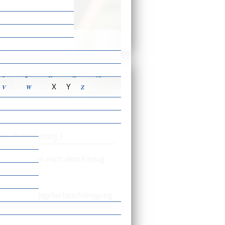
ensbeschreibungen
I
J
K
L
M
X
Y
V
W
Z
escheinigung)
n zwei Wochen nach dem Einzug
eine Wohnungsgeberbescheinigung