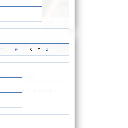
ensbeschreibungen
I
J
K
L
M
X
Y
V
W
Z
ler beantragen
ittlers gewerblich betreiben