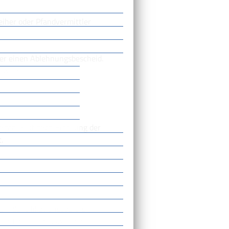
leiher oder Pfandvermittler
der einen Ablehnungsbescheid.
n werden
agen. Erst nach Erteilung der
.
en Identifikationspapiers
aftsregister, soweit das