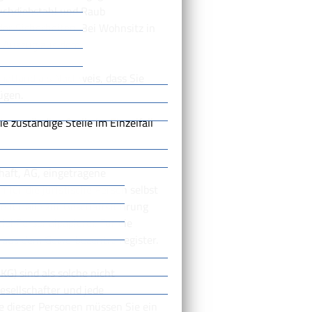
uchdiebstahl und Raub
der Sicherheiten. Bei Wohnsitz in
en Auszug aus dem
atland als Nachweis, dass Sie
ügen.
e zuständige Stelle im Einzelfall
haft, AG, eingetragene
 für die juristische Person selbst
e für alle zur Geschäftsführung
el Personalpapiere). Für die
 aus dem Gewerbezentralregister.
G) sind als solche nicht
esellschafter und jede
de dieser Personen müssen Sie ein