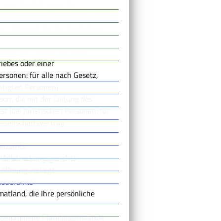
 eine Ausfertigung des
chaft bürgerlichen Rechts (GbR))
m Sitzland, die die Rechtsform
nis) zur Vorlage bei einer
riebes oder einer
ersonen: für alle nach Gesetz,
htigten Personen)
on, die mit der Leitung des
t (bei juristischen Personen: für
Gesellschaftsvertrag
nanzamts
Vollstreckungsgerichts
öffnung vorliegt
teueramts
tland, die Ihre persönliche
 angenommene Pfandgegenstände