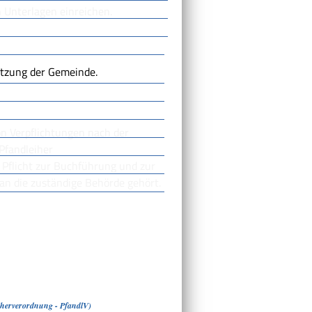
 Unterlagen einreichen.
atzung der Gemeinde.
on Verpflichtungen nach der
Pfandleiher
 Pflicht zur Buchführung und zur
an die zuständige Behörde gehört.
iherverordnung - PfandlV)