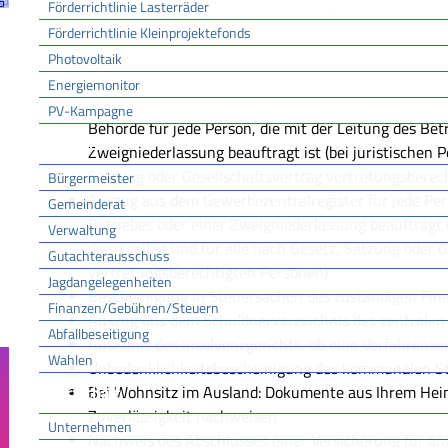
Förderrichtlinie Lasterräder
Unternehmen im Register eingetragen ist; ansonsten
Gesellschaftsvertrags (zum Beispiel bei einer Gesells
Förderrichtlinie Kleinprojektefonds
Bei Unternehmenssitz im Ausland: Dokumente aus de
Photovoltaik
nachweisen
Energiemonitor
Auszug aus dem Bundeszentralregister (Führungszeug
PV-Kampagne
Behörde für jede Person, die mit der Leitung des Bet
Rathaus
Zweigniederlassung beauftragt ist (bei juristischen P
Satzung oder Gesellschaftsvertrag vertretungsberec
Bürgermeister
Auszug aus dem Gewerbezentralregister für jede Pers
Gemeinderat
Betriebes oder einer Zweigniederlassung beauftragt is
Verwaltung
diese selbst und für alle nach Gesetz, Satzung oder 
Gutachterausschuss
vertretungsberechtigten Personen)
Jagdangelegenheiten
Bescheinigung in Steuersachen des zuständigen Fi
Finanzen/Gebühren/Steuern
Auszug aus dem Schuldnerverzeichnis des zentralen 
Abfallbeseitigung
Auskunft des Insolvenzgerichts, ob eine Verfahrenser
Wahlen
Unbedenklichkeitsbescheinigung des kommunalen S
Bei Wohnsitz im Ausland: Dokumente aus Ihrem Heima
Wirtschaft
Zuverlässigkeit nachweisen
Unternehmen
Nachweis des Abschlusses einer Versicherung für