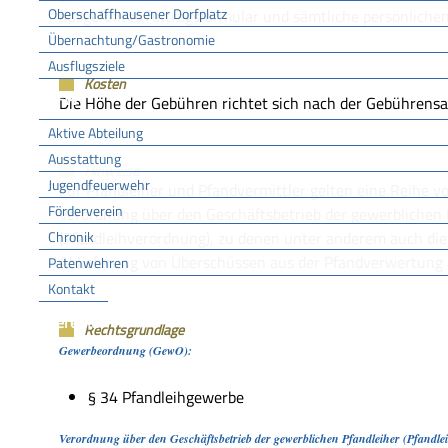
Oberschaffhausener Dorfplatz
ausgefülltes Antragsformular und sämtliche persönlichen
Übernachtung/Gastronomie
Ausflugsziele
Kosten
FFW
Die Höhe der Gebühren richtet sich nach der Gebührens
Aktive Abteilung
Ausstattung
Hinweise
Jugendfeuerwehr
Für Pfandleiher und Pfandvermittler gelten eine Reihe v
Förderverein
Verordnung über den Geschäftsbetrieb der gewerblichen 
Chronik
(Pfandleihverordnung), zu denen unter anderem auch die
Ablieferung von Überschüssen aus der Pfandverwertung 
Patenwehren
Kontakt
Vereine
Rechtsgrundlage
Gewerbeordnung (GewO):
§ 34 Pfandleihgewerbe
Verordnung über den Geschäftsbetrieb der gewerblichen Pfandleiher (Pfandle