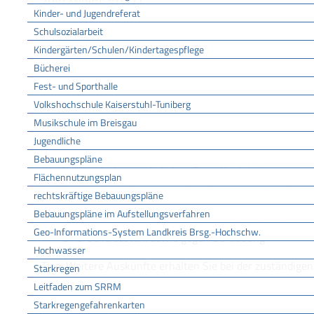
ZUSTÄNDIGE STELLE
Kinder- und Jugendreferat
Die Gemeinde- oder Stadtverwaltung Ihrer zukünftigen B
Schulsozialarbeit
Kindergärten/Schulen/Kindertagespflege
Gemeinde Bötzingen
Bücherei
LEISTUNGSDETAILS
Fest- und Sporthalle
Volkshochschule Kaiserstuhl-Tuniberg
Musikschule im Breisgau
Voraussetzungen
Voraussetzungen für die Erteilung der Erlaubnis sind:
Jugendliche
Bebauungspläne
Nachweis der persönlichen Zuverlässigkeit
Flächennutzungsplan
Nachweis, dass mindestens für die ersten sechs Mon
rechtskräftige Bebauungspläne
erforderlichen Mittel oder entsprechende Sicherheit
Bebauungspläne im Aufstellungsverfahren
Nachweis einer Versicherung gegen Feuerschäden, 
Geo-Informations-System Landkreis Brsg.-Hochschw.
Einbruchdiebstahl sowie gegen Beraubung
Hochwasser
Tipp: Weitere Auskünfte erhalten Sie bei der zuständig
Starkregen
beziehungsweise bei der zuständigen IHK.
Leitfaden zum SRRM
Starkregengefahrenkarten