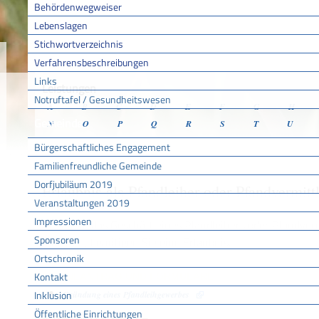
Behördenwegweiser
Lebenslagen
Stichwortverzeichnis
Sie sind hier:
/
/
/
Verfahr
Startseite
Aktuell
Service BW
Verfahrensbeschreibungen
Links
Leistungen
Notruftafel / Gesundheitswesen
A
B
C
D
E
F
G
H
Gemeinde
N
O
P
Q
R
S
T
U
Bürgerschaftliches Engagement
Familienfreundliche Gemeinde
Dorfjubiläum 2019
Erlaubnis als Pfandleiher oder Pfandvermitt
Veranstaltungen 2019
Impressionen
Wenn Sie das Geschäft eines Pfandleihers oder Pfandverm
Sponsoren
möchten, benötigen Sie eine Erlaubnis.
Ortschronik
Kontakt
ONLINEANTRAG UND FORMULARE
Inklusion
Gründung eines Pfandleihgewerbes
Öffentliche Einrichtungen