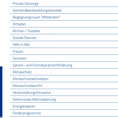
Hinweis:
Die Konzession ersetzt nicht andere, gesetzlich
Private Vorsorge
Genehmigungen.
Gemeindeentwicklungskonzept
Begegnungsraum "Mittendrin"
Ortsplan
Kirchen / Soziales
ZUSTÄNDIGE STELLE
Soziale Dienste
wenn die Anstalt in einem Stadtkreis oder einer Große
Hilfe in Not
Stadtverwaltung
Frauen
wenn die Anstalt in einem Landkreis liegt: das Land
Senioren
Sprach- und Fremdsprachenförderung
Landratsamt Breisgau-Hochschwarzwald
Klimaschutz
LEISTUNGSDETAILS
Klimaschutzaktivitäten
Klimaschutzbericht
Voraussetzungen
Veranstaltungshinweise
Sie erhalten in der Regel eine Erlaubnis. Die zuständige S
Kommunale Wärmeplanung
folgenden Fällen:
Energiesparen
Förderprogramme
Wenn Tatsachen vorliegen,