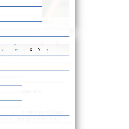
ensbeschreibungen
I
J
K
L
M
X
Y
V
W
Z
ntragen
rauchen Sie dazu eine
tung, die der Heilung und Pflege
ht und verpflegt werden. Dabei