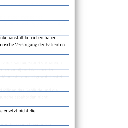
linik als unzuverlässig
piel neben mangelnder
den oder einschlägigen Vorstrafen
 eine Konzession entzogen wurde
ankenanstalt betr
ieben haben.
erische Versorgung der Patienten
inischer Sachverstand vorhanden
gepersonal) und dass bei der
r Mindeststandard gewährleistet
 Plänen das Gebäude und die
esundheitsbehörden nicht
 ersetzt nicht die
nderen Personen bewohnten