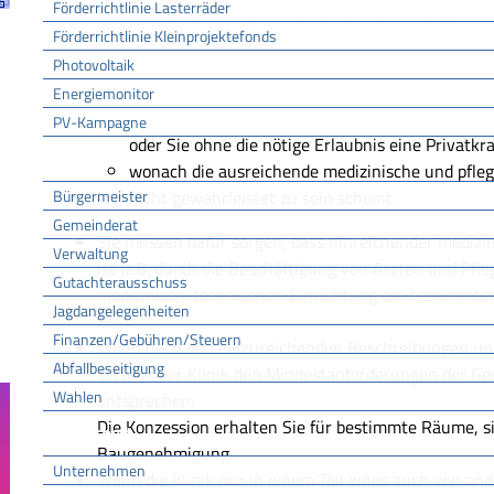
Förderrichtlinie Lasterräder
wonach Sie für die Leitung oder Verwaltung der K
Förderrichtlinie Kleinprojektefonds
anzusehen sind.
Als Hinweis auf Unzuverlässigkeit wird
zum Beis
Photovoltaik
wirtschaftlicher Leistungsfähigkeit, Steuerschul
Energiemonitor
die Tatsache gewertet, dass Ihnen schon einmal
PV-Kampagne
oder Sie ohne die nötige Erlaubnis eine Privatkr
Rathaus
wonach die ausreichende medizinische und pfleg
Bürgermeister
nicht gewährleistet zu sein scheint.
Gemeinderat
Sie müssen dafür sorgen, dass hinreichender mediz
Verwaltung
ist (z.B. durch die Beschäftigung von Ärzten und Pfle
Gutachterausschuss
medizinisch-technischen Einrichtung ein bestimmte
Jagdangelegenheiten
ist.
Finanzen/Gebühren/Steuern
Wenn nach den einzureichenden Beschreibungen und
Abfallbeseitigung
Technik der Klinik den Mindestanforderungen der G
Wahlen
entsprechen.
Die Konzession erhalten Sie für bestimmte Räume, sie
Wirtschaft
Baugenehmigung.
Unternehmen
Wenn die Klinik nur in einem Teil eines auch von a