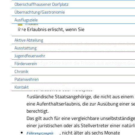
Oberschaffhausener Dorfplatz
Übernachtung/Gastronomie
Ausflugsziele
Fristen
Ihre Erlaubnis erlischt, wenn Sie
FFW
Aktive Abteilung
innerhalb eines Jahres nach deren Erteilung den Bet
Ausstattung
während eines Zeitraumes von einem Jahr nicht meh
Jugendfeuerwehr
Die zuständige Stelle kann die Fristen aus wichtigem Gr
Förderverein
Chronik
Patenwehren
Erforderliche Unterlagen
Kontakt
Personalausweis oder Reisepass
Ausländische Staatsangehörige, die nicht aus einem
Vereine
eine Aufenthaltserlaubnis, die zur Ausübung einer s
berechtigt.
Das gilt auch für eine vergleichbare unselbstständige
einer juristischen oder als Stellvertreter einer natür
, nicht älter als sechs Monate
Führungszeugnis