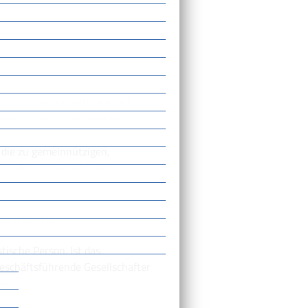
derte Menschen untergebracht
keine Privatkrankenanstalten.
 die zu gemeinnützigen,
 werden, brauchen keine
zu erhalten.
stische Person. Ist das
eschäftsführende Gesellschafter
is.