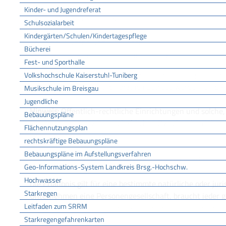
Kinder- und Jugendreferat
ein Privatkrankenhaus,
Schulsozialarbeit
eine Privatentbindungsanstalt,
Kindergärten/Schulen/Kindertagespflege
eine Privatnervenklinik oder
Bücherei
eine Kombination dieser Einrichtungen.
Fest- und Sporthalle
Heime, in denen psychisch erkrankte oder geistig behin
Volkshochschule Kaiserstuhl-Tuniberg
sind und nur gelegentlich ärztlich betreut werden, sind 
Musikschule im Breisgau
Jugendliche
Hinweis:
Öffentlich-rechtliche Einrichtungen und solche,
Bebauungspläne
wohltä
tigen oder wissenschaftlichen Zwecken betrieben
Flächennutzungsplan
Erlaubnis.
rechtskräftige Bebauungspläne
Bebauungspläne im Aufstellungsverfahren
Sie müssen nicht Arzt oder Ärztin sein, um die Erlaubnis 
Geo-Informations-System Landkreis Brsg.-Hochschw.
Hochwasser
Die Erlaubnis gilt für eine bestimmte natürliche oder juri
Starkregen
Unternehmen eine Personengesellschaft, braucht jeder g
Leitfaden zum SRRM
und jede geschäftsführende Gesellschafterin eine Erlaubn
Starkregengefahrenkarten