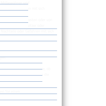
ie Mitbewohner und
eile oder Gefahren mit sich
steckenden Krankheiten oder von
e Lage für die Besitzer oder
Nachteile oder Gefahren mit sich
gen.
 prüft die zuständige Stelle, ob
inen Erlaubnisbescheid, den die
 versehen kann.
ten Sie einen