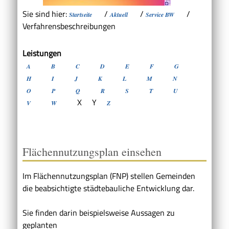
Sie sind hier:
/
/
/
Startseite
Aktuell
Service BW
Verfahrensbeschreibungen
Leistungen
A
B
C
D
E
F
G
H
I
J
K
L
M
N
O
P
Q
R
S
T
U
X
Y
V
W
Z
Flächennutzungsplan einsehen
Im Flächennutzungsplan (FNP) stellen Gemeinden
die beabsichtigte städtebauliche Entwicklung dar.
Sie finden darin beispielsweise Aussagen zu
geplanten