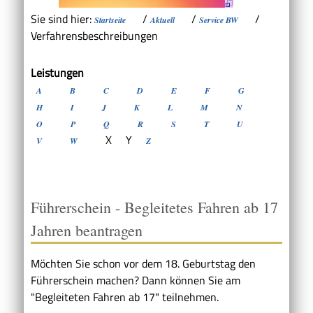
Sie sind hier:
/
/
/
Startseite
Aktuell
Service BW
Verfahrensbeschreibungen
Leistungen
A
B
C
D
E
F
G
H
I
J
K
L
M
N
O
P
Q
R
S
T
U
X
Y
V
W
Z
Führerschein - Begleitetes Fahren ab 17
Jahren beantragen
Möchten Sie schon vor dem 18. Geburtstag den
Führerschein machen? Dann können Sie am
"Begleiteten Fahren ab 17" teilnehmen.