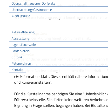
Kosten
Oberschaffhausener Dorfplatz
je nach Stadt- oder Landkreis: unterschiedlich
Übernachtung/Gastronomie
Ausflugsziele
Wenn Sie ein Führungszeugnis beantragen, entstehen we
FFW
Aktive Abteilung
Bearbeitungsdauer
Die Dauer der Prüfung hängt vom Einzelfall ab.
Ausstattung
Jugendfeuerwehr
Förderverein
Hinweise
Chronik
Die gerichtliche Sperrfrist kann verkürzt werden, wenn
Patenwehren
erstmaliger Teilnahme am Straßenverkehr unter Alkohol
Kontakt
Sie an einer Nachschulung teilnehmen dürfen, erhalten 
ein Informationsblatt. Dieses enthält nähere Informati
Vereine
und Kursveranstaltern.
Für die Kursteilnahme benötigen Sie eine "Unbedenklich
Führerscheinstelle. Sie dürfen keine weiteren Verkehrsdel
Eignung in Frage stellen, begangen haben. Bei Blutalkoh