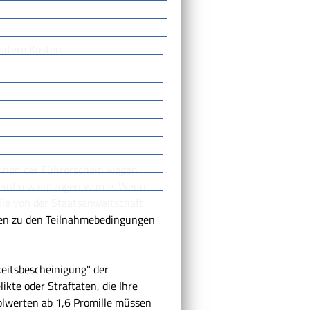
itere Kosten.
 Ihnen der Führerschein wegen
einfluss entzogen wurde. Wenn
Sie von der Staatsanwaltschaft
onen zu den Teilnahmebedingungen
keitsbescheinigung" der
ikte oder Straftaten, die Ihre
olwerten ab 1,6 Promille müssen