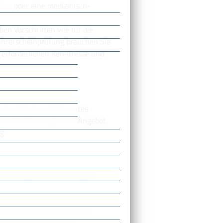
hten oder eine medizinisch-
ben Vorschriften wie für die
ührerscheinprüfung brauchen Sie
erforderl
i
chen Kenntnisse und
heinstelle Ihres Wohnortes
er steht Ihnen, je nach Angebot,
g.
uf der gerichtlich verfügten
en, weil Sie acht oder mehr