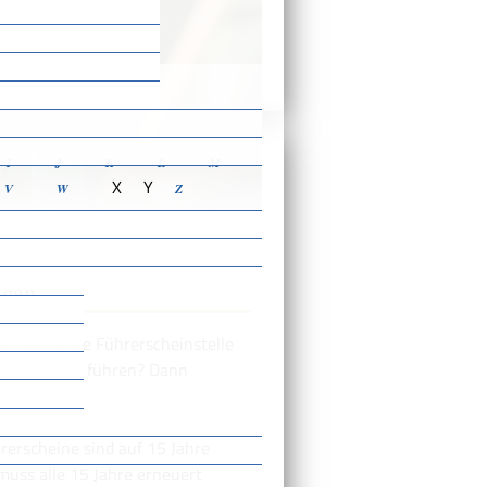
ensbeschreibungen
I
J
K
L
M
X
Y
V
W
Z
agen
er durch die Führerscheinstelle
aßenverkehr führen? Dann
hrersche
i
ne sind auf 15 Jahre
 muss alle 15 Jahre erneuert