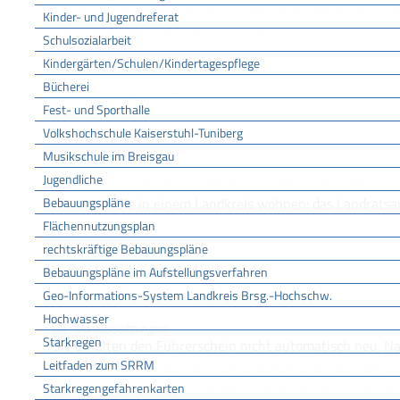
werden. Regelmäßige ärztliche Untersuchungen oder son
Kinder- und Jugendreferat
Dokumententausch nicht verbunden.
Schulsozialarbeit
Kindergärten/Schulen/Kindertagespflege
ZUSTÄNDIGE STELLE
Bücherei
die Führerscheinstelle Ihres Wohnortes
Fest- und Sporthalle
Volkshochschule Kaiserstuhl-Tuniberg
Führerscheinstelle ist
Musikschule im Breisgau
Jugendliche
wenn Sie in einem Stadtkreis wohnen: die Stadtver
Bebauungspläne
wenn Sie in einem Landkreis wohnen: das Landrats
Flächennutzungsplan
Fachbereich Fahrerlaubnisse [Landratsamt Breisgau-Hochschwarzwald]
rechtskräftige Bebauungspläne
LEISTUNGSDETAILS
Bebauungspläne im Aufstellungsverfahren
Geo-Informations-System Landkreis Brsg.-Hochschw.
Hochwasser
Voraussetzungen
Starkregen
Sie erhalten den Führerschein nicht automatisch neu. N
Leitfaden zum SRRM
oder dem Verzicht auf den Führerschein prüft die Führers
körperlich, geistig und charakterlich wieder zum Führen
Starkregengefahrenkarten