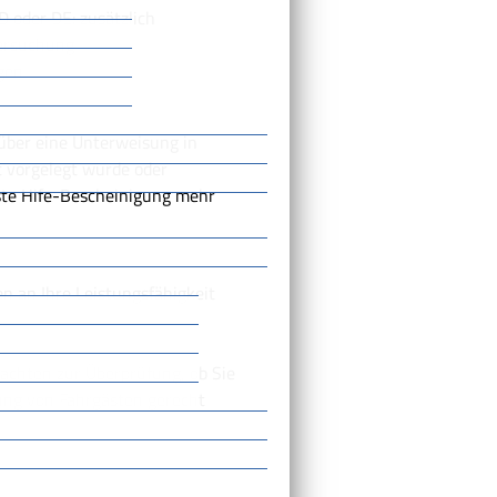
D oder DE: zusätzlich
tersuchung
gen
über eine Unterweisung in
 vorgelegt wurde oder
ste Hife-Bescheinigung mehr
n an Ihre Leistungsfähigkeit
achten zur Überprüfung, ob Sie
ung von Fahrgästen gerecht