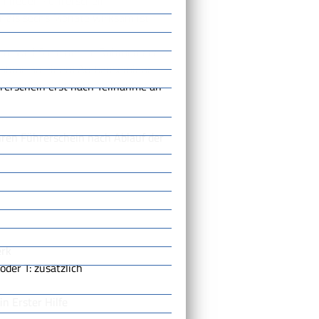
en neuen Führerschein
 als sechs Monate wirksam ist.
en, weil Sie einer im Rahmen der
lnahme an einem Aufbauseminar
rerschein erst nach Teilnahme an
Ihren Führerschein nach Ablauf der
erk
oder T: zusätzlich
n Erster Hilfe