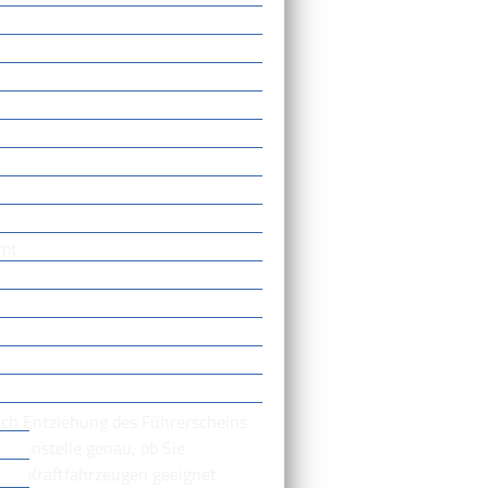
stige Prüfungen sind mit dem
waltung
amt
ach Entziehung des Führerscheins
cheinstelle genau, ob Sie
 von Kraftfahrzeugen geeignet