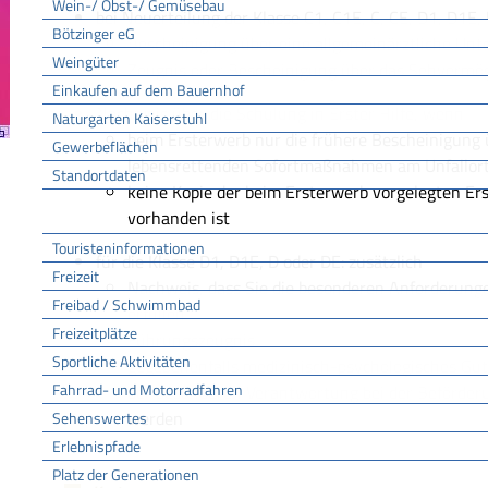
Wein-/ Obst-/ Gemüsebau
bei Neuerteilung der Klasse C1, C1E, C, CE, D1, D1E, 
Bötzinger eG
Bescheinigung über eine allgemeinärztliche Un
Weingüter
Zeugnis oder Bescheinigung über das Sehvermö
Einkaufen auf dem Bauernhof
Nachweis über die Schulung in Erster Hilfe, wenn
Naturgarten Kaiserstuhl
beim Ersterwerb nur die frühere Bescheinigung 
Gewerbeflächen
lebensrettenden Sofortmaßnahmen am Unfallort
Standortdaten
keine Kopie der beim Ersterwerb vorgelegten Er
Tourismus
vorhanden ist
Touristeninformationen
für die Klasse D1, D1E, D oder DE: zusätzlich
Freizeit
Nachweis, dass Sie die besonderen Anforderunge
Freibad / Schwimmbad
erfüllen
Freizeitplätze
Führungszeugnis
Sportliche Aktivitäten
gegebenenfalls medizinisch-psychologisches Gut
Fahrrad- und Motorradfahren
der besonderen Verantwortung bei der Beförder
werden
Sehenswertes
Erlebnispfade
Platz der Generationen