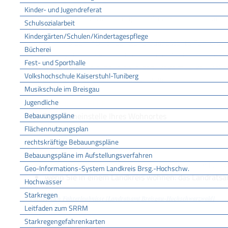
Kinder- und Jugendreferat
Hinweis:
Mit der Verlängerung erhalten Sie einen neuen
Schulsozialarbeit
Kindergärten/Schulen/Kindertagespflege
Achtung: Ab dem 19. Januar 2013 ausgestellte Führersc
Bücherei
15 Jahre gültig. Die Frist gilt nur für die Plastikkarte, nic
Fest- und Sporthalle
muss alle 15 Jahre erneuert werden. Regelmäßige ärztli
Volkshochschule Kaiserstuhl-Tuniberg
Prüfungen sind mit der Erneuerung nicht verbunden.
Musikschule im Breisgau
Jugendliche
ZUSTÄNDIGE STELLE
Bebauungspläne
die Führerscheinstelle Ihres Wohnortes
Flächennutzungsplan
Führerscheinstelle ist,
rechtskräftige Bebauungspläne
Bebauungspläne im Aufstellungsverfahren
wenn Sie in einem Stadtkreis wohnen: die Stadtver
Geo-Informations-System Landkreis Brsg.-Hochschw.
wenn Sie in einem Landkreis wohnen: das Landrats
Hochwasser
Starkregen
Fachbereich Fahrerlaubnisse [Landratsamt Breisgau-Hochschwarzwald]
Leitfaden zum SRRM
LEISTUNGSDETAILS
Starkregengefahrenkarten