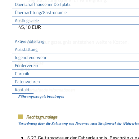
Begutachtungsstelle für Fahreignung.
Oberschaffhausener Dorfplatz
Übernachtung/Gastronomie
Ausflugsziele
Kosten
45,10 EUR
FFW
Aktive Abteilung
Für das Führungszeugnis entstehen weitere Kosten.
Ausstattung
Jugendfeuerwehr
Hinweise
Förderverein
keine
Chronik
Patenwehren
Kontakt
Vertiefende Informationen
Führungszeugnis beantragen
Vereine
Rechtsgrundlage
Verordnung über die Zulassung von Personen zum Straßenverkehr (Fahrerla
§ 23 Geltungsdauer der Fahrerlaubnis, Beschränkun