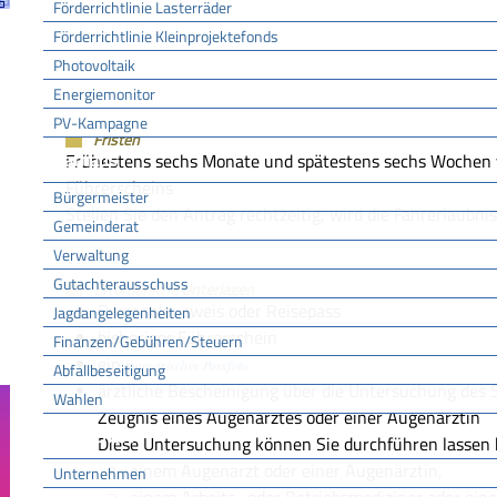
Förderrichtlinie Lasterräder
Förderrichtlinie Kleinprojektefonds
Gegen eine Extragebühr können Sie eine Expressbestellu
den neuen Führerschein verkürzt sich dadurch. Auskünfte
Photovoltaik
Energiemonitor
PV-Kampagne
Fristen
Rathaus
Frühestens sechs Monate und spätestens sechs Wochen vo
Führerscheins
Bürgermeister
Stellen Sie den Antrag rechtzeitig, wird die Fahrerlaubni
Gemeinderat
Verwaltung
Gutachterausschuss
Erforderliche Unterlagen
Personalausweis oder Reisepass
Jagdangelegenheiten
bisheriger Führerschein
Finanzen/Gebühren/Steuern
ein
biometrisches Passfoto
Abfallbeseitigung
ärztliche Bescheinigung über die Untersuchung de
Wahlen
Zeugnis eines Augenarztes oder einer Augenärztin
Wirtschaft
Diese Untersuchung können Sie durchführen lassen b
einem Augenarzt oder einer Augenärztin,
Unternehmen