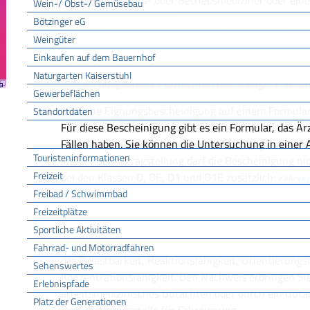
einem Arbeits- oder Betriebsmediziner oder eine
Wein-/ Obst-/ Gemüsebau
Betriebsmedizinerin
Bötzinger eG
einer Begutachtungsstelle für Fahreignung,
Weingüter
einem Arzt oder einer Ärztin des Gesundheitsam
Einkaufen auf dem Bauernhof
einer anderen Ärztin der öffentlichen Verwaltun
Naturgarten Kaiserstuhl
Ein ausgestelltes Gutachten oder Zeugnis hat zwe
Gewerbeflächen
ärztliche Eignungsbescheinigung auf einem Formula
Standortdaten
Für diese Bescheinigung gibt es ein Formular, das Är
Tourismus
Fällen haben. Sie können die Untersuchung in einer 
Touristeninformationen
lassen. Bei Antragstellung darf die Bescheinigung nich
Freizeit
bei den Klassen D, DE, D1 und D1E zusätzlich:
Führung
für Busfahrer und Busfahrerinnen mit einer Fahrerlau
Freibad / Schwimmbad
und D1E ab dem Alter von 50 Jahren zusätzlich: ein 
Freizeitplätze
Gutachten
Sportliche Aktivitäten
Die leistungspsychologische Untersuchung enthält b
Fahrrad- und Motorradfahren
der Belastbarkeit, Reaktionsfähigkeit, Orientierungs
Sehenswertes
Konzentrationsfähigkeit. Den Nachweis erbringen Sie
Erlebnispfade
arbeitsmedizinisches Gutachten oder durch ein Guta
Platz der Generationen