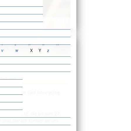
ensbeschreibungen
I
J
K
L
M
X
Y
V
W
Z
ntragen
 Führerschein fünf Jahre gültig.
lassen.
n C1 und C1E, die bis zum 27.
lt sind. Danach können sie um