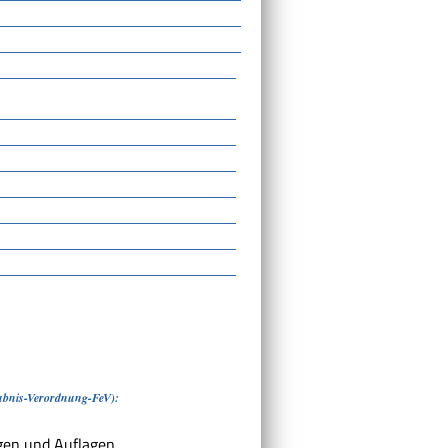
ubnis-Verordnung-FeV):
gen und Auflagen