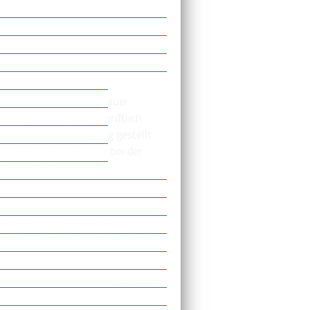
r Ablauf der Geltungsdauer
le Ihres Wohnortes schriftlich
wird, als Online-Antrag gestellt
Sie das Antragsformular bei der
en Antrag inklusive der
r Seite. Die erforderlichen
line-Antrages als Dateianhang
chein. Sie stellt einen neuen