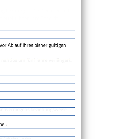
ng bea
n
tragen. Die Wartezeit auf
 erteilt Ihnen Ihre Behörde.
r Ablauf Ihres bisher gültigen
s nahtlos um fünf Jahre verlängert.
s Sehvermögens beziehungsweise
ei: