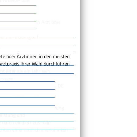
r Arbeits- oder
tes, einem anderen Arzt oder
g
i Jahre Gültigkeit.
r
zte oder Ärztinnen in den meisten
Arztpraxis Ihrer Wahl durchführen
t älter als ein Jahr sein.
szeugnis
bnis für die Klassen D, D1, DE
leistungspsychologisches
eispielsweise eine Überprüfung
leistung und
 durch ein betriebs- oder
chten einer amtlich anerkannten