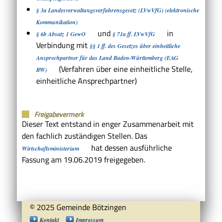
§ 3a Landesverwaltungsverfahrensgesetz (LVwVfG) (elektronische
Kommunikation)
und
in
§ 6b Absatz 1 GewO
§ 71a ff. LVwVfG
Verbindung mit
§§ 1 ff. des Gesetzes über einheitliche
Ansprechpartner für das Land Baden-Württemberg (EAG
(Verfahren über eine einheitliche Stelle,
BW)
einheitliche Ansprechpartner)
Freigabevermerk
Dieser Text entstand in enger Zusammenarbeit mit
den fachlich zuständigen Stellen. Das
hat dessen ausführliche
Wirtschaftsministerium
Fassung am 19.06.2019 freigegeben.
© 2025 Gemeinde Bötzingen
Kontakt
Impressum