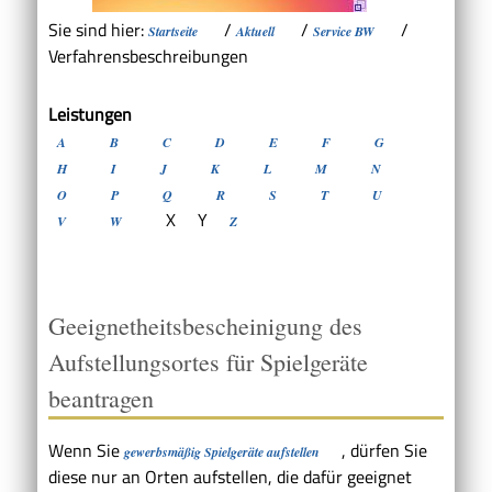
Sie sind hier:
/
/
/
Startseite
Aktuell
Service BW
Verfahrensbeschreibungen
Leistungen
A
B
C
D
E
F
G
H
I
J
K
L
M
N
O
P
Q
R
S
T
U
X
Y
V
W
Z
Geeignetheitsbescheinigung des
Aufstellungsortes für Spielgeräte
beantragen
Wenn Sie
, dürfen Sie
gewerbsmäßig Spielgeräte aufstellen
diese nur an Orten aufstellen, die dafür geeignet