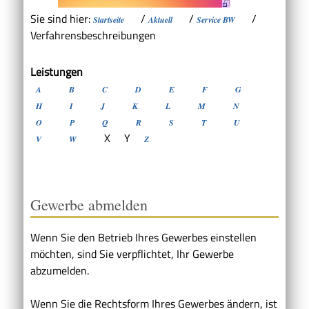
Sie sind hier:
/
/
/
Startseite
Aktuell
Service BW
Verfahrensbeschreibungen
Leistungen
A
B
C
D
E
F
G
H
I
J
K
L
M
N
O
P
Q
R
S
T
U
X
Y
V
W
Z
Gewerbe abmelden
Wenn Sie den Betrieb Ihres Gewerbes einstellen
möchten, sind Sie verpflichtet, Ihr Gewerbe
abzumelden.
Wenn Sie die Rechtsform Ihres Gewerbes ändern, ist