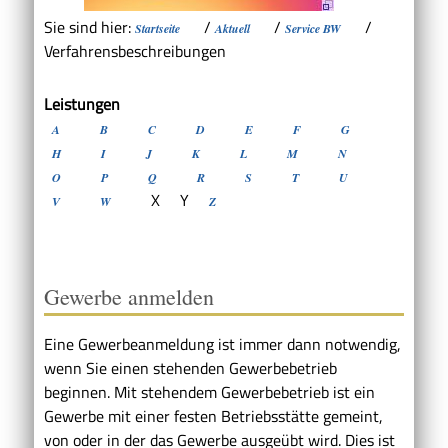
Sie sind hier:
/
/
/
Startseite
Aktuell
Service BW
Verfahrensbeschreibungen
Leistungen
A
B
C
D
E
F
G
H
I
J
K
L
M
N
O
P
Q
R
S
T
U
X
Y
V
W
Z
Gewerbe anmelden
Eine Gewerbeanmeldung ist immer dann notwendig,
wenn Sie einen stehenden Gewerbebetrieb
beginnen. Mit stehendem Gewerbebetrieb ist ein
Gewerbe mit einer festen Betriebsstätte gemeint,
von oder in der das Gewerbe ausgeübt wird. Dies ist