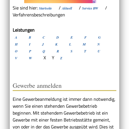
Sie sind hier:
/
/
/
Startseite
Aktuell
Service BW
Verfahrensbeschreibungen
Leistungen
A
B
C
D
E
F
G
H
I
J
K
L
M
N
O
P
Q
R
S
T
U
X
Y
V
W
Z
Gewerbe anmelden
Eine Gewerbeanmeldung ist immer dann notwendig,
wenn Sie einen stehenden Gewerbebetrieb
beginnen. Mit stehendem Gewerbebetrieb ist ein
Gewerbe mit einer festen Betriebsstätte gemeint,
von oder in der das Gewerbe ausgeübt wird. Dies ist