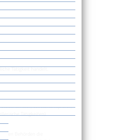
l durch Kauf oder Pacht,
umwandeln,
 Bereich einer anderen Behörde
s Betriebs bei der bisher
 Betriebs anmelden.
Die
iche Tätigkeit handelt.
twesen und Fischerei)
Steuerberater, Wirtschaftsprüfer,
llerische Tätigkeiten)
ndigen Behörden die