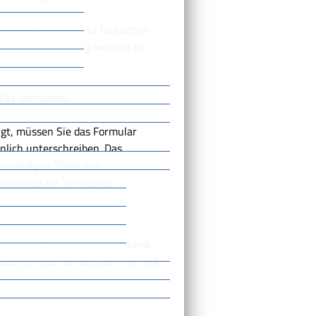
hen, finanziellen und fachlichen
erbebereichen tätig werden zu
 Fax anmelden.
lgt, müssen Sie das Formular
lich unterschreiben. Das
uständigen Stelle aus,
Download zur Verfügung.
heitlicher Ansprechpartner
dere Stellen wie das Finanzamt,
ndustrie- und Handelskammer und