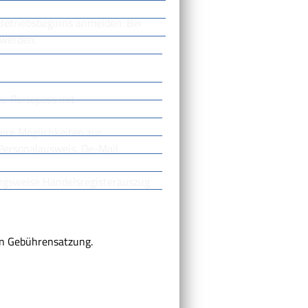
Betriebsbeginns anmelden. Bei
 werden.
s, Reisepass mit
ere Möglichkeiten zur
 Personalausweis, De-Mail,
ungsweise Handelsregisterauszug
en Gebührensatzung.