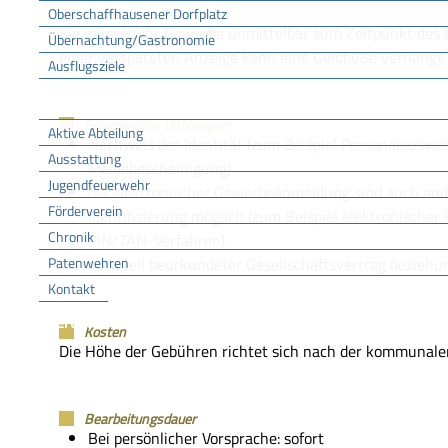
Oberschaffhausener Dorfplatz
Fristen
Sie müssen Ihr Gewerbe unmittelbar zum Zeitpunkt des 
Übernachtung/Gastronomie
einer verspäteten Anzeige kann eine Geldbuße verhängt
Ausflugsziele
FFW
Erforderliche Unterlagen
Aktive Abteilung
Nachweis der Identität (zum Beispiel Personalauswei
Ausstattung
Meldebescheinigung)
Jugendfeuerwehr
bei elektronischer Gewerbeanmeldung sind auch and
Förderverein
Identifizierung möglich (zum Beispiel elektronischer
Chronik
PIN/TAN-Verfahren)
Patenwehren
notariell beurkundeter Gesellschaftsvertrag bezieh
Kontakt
Vereine
Kosten
Die Höhe der Gebühren richtet sich nach der kommunal
Bearbeitungsdauer
Bei persönlicher Vorsprache: sofort