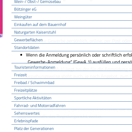
Wein-/ Obst-/ Gemüsebau
Bötzinger eG
Informieren Sie sich frühzeitig darüber, welche persönlic
Weingüter
Voraussetzungen Sie erfüllen müssen, um in diesen Gew
Einkaufen auf dem Bauernhof
können.
Naturgarten Kaiserstuhl
Gewerbeflächen
Sie können Ihr Gewerbe persönlich, online, per Post oder
Standortdaten
Wenn die Anmeldung persönlich oder schriftlich erfo
Tourismus
„Gewerbe-Anmeldung“ (GewA 1) ausfüllen und persön
Touristeninformationen
Formular "GewA 1" liegt bei der für die Anmeldung z
Freizeit
beziehungsweise steht auch, je nach Angebot, zum 
Freibad / Schwimmbad
Sie können Ihr Gewerbe auch über das Netzwerk ein
anmelden.
Freizeitplätze
Sportliche Aktivitäten
Die zuständige Stelle leitet die Gewerbeanmeldung an an
Fahrrad- und Motorradfahren
die Berufsgenossenschaft, die Handwerkskammer, die I
Sehenswertes
gegebenenfalls das Registergericht weiter.
Erlebnispfade
Platz der Generationen