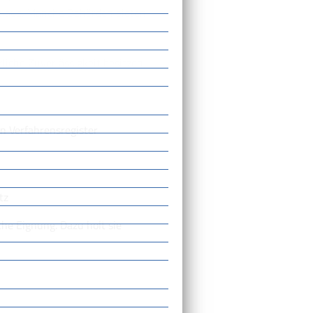
rt aus. Manche Behörden bieten
rliche Zuverlässigkeit besitzen.
n Verfahrensregister
tz
che Eignung.
D
azu holt sie