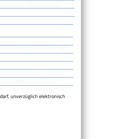
ahmen einer wirtschaftlichen
en Gebührenregelung. Erkundigen
fenhandelserlaubnis nach § 21
den Umgang mit fertiggestellten
darf, unverzüglich elektronisch