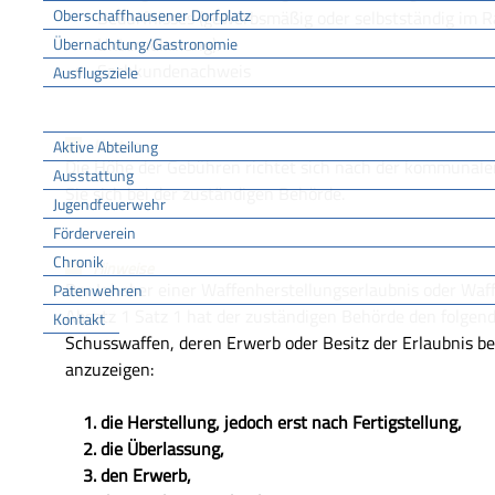
Oberschaffhausener Dorfplatz
Bedürfnisses (gewerbsmäßig oder selbstständig im R
Unternehmung).
Übernachtung/Gastronomie
Sachkundenachweis
Ausflugsziele
FFW
Kosten
Aktive Abteilung
Die Höhe der Gebühren richtet sich nach der kommunal
Ausstattung
Sie sich bei der zuständigen Behörde.
Jugendfeuerwehr
Förderverein
Chronik
Hinweise
Der Inhaber einer Waffenherstellungserlaubnis oder Waf
Patenwehren
Absatz 1 Satz 1 hat der zuständigen Behörde den folgen
Kontakt
Schusswaffen, deren Erwerb oder Besitz der Erlaubnis be
Vereine
anzuzeigen:
1. die Herstellung, jedoch erst nach Fertigstellung,
2. die Überlassung,
3. den Erwerb,