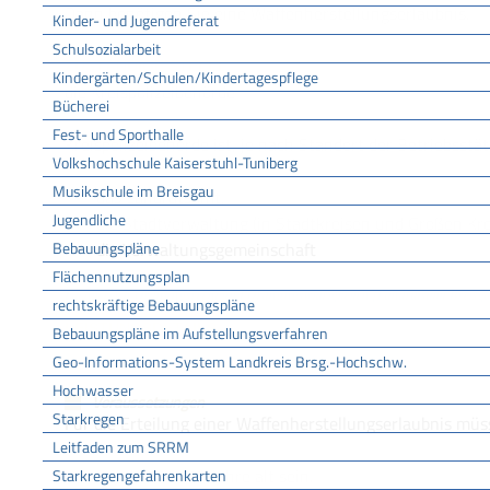
Dann benötigen Sie eine Waffenherstellungserlaubnis.
Kinder- und Jugendreferat
Schulsozialarbeit
ZUSTÄNDIGE STELLE
Kindergärten/Schulen/Kindertagespflege
die Kreispolizeibehörde
Bücherei
Fest- und Sporthalle
Kreispolizeibehörde ist, je nach Standort der Betriebsstät
Volkshochschule Kaiserstuhl-Tuniberg
Musikschule im Breisgau
das Landratsamt,
Jugendliche
die Stadtverwaltung (in Stadtkreisen und Großen Kre
Bebauungspläne
die Verwaltungsgemeinschaft
Flächennutzungsplan
Fachbereich Ordnungsrecht und Ordnungswidrigkeiten [Landratsamt Breis
rechtskräftige Bebauungspläne
LEISTUNGSDETAILS
Bebauungspläne im Aufstellungsverfahren
Geo-Informations-System Landkreis Brsg.-Hochschw.
Hochwasser
Voraussetzungen
Starkregen
Für die Erteilung einer Waffenherstellungserlaubnis müs
Leitfaden zum SRRM
mindestens 18 Jahre alt sein.
Starkregengefahrenkarten