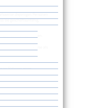
ielsweise diejenigen Personen
ss sie geschäftsunfähig,
lungserlaubnis nachweisen.
s einem besonders
Interesse, beispielsweise als
ig im Rahmen eines
is bei der zuständigen Stelle
sstätte das Landratsamt, die
n) oder die