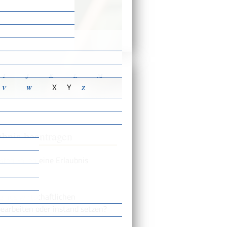
ensbeschreibungen
I
J
K
L
M
X
Y
V
W
Z
ubnis beantragen
ten Fällen eine Erlaubnis
ines wirtschaftlichen
earbeiten oder instand setzen?