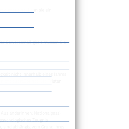
geeignet sind, kann sie
ein
der Gewerbsmäßigkeit müssen Sie
igkeit nicht innerhalb eines Jahres
 nicht ausgeübt hat. Die Fristen
 Ausländerinnen: Nationalpass)
hpsychologisches Zeugnis
n, sind abhängig vom Grund Ihres