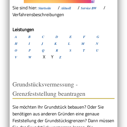
Sie sind hier:
/
/
/
Startseite
Aktuell
Service BW
Verfahrensbeschreibungen
Leistungen
A
B
C
D
E
F
G
H
I
J
K
L
M
N
O
P
Q
R
S
T
U
X
Y
V
W
Z
Grundstücksvermessung -
Grenzfeststellung beantragen
Sie möchten Ihr Grundstück bebauen? Oder Sie
benötigen aus anderen Gründen eine genaue
Feststellung der Grundstücksgrenzen? Dann müssen