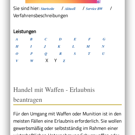
Sie sind hier:
/
/
/
Startseite
Aktuell
Service BW
Verfahrensbeschreibungen
Leistungen
A
B
C
D
E
F
G
H
I
J
K
L
M
N
O
P
Q
R
S
T
U
X
Y
V
W
Z
Handel mit Waffen - Erlaubnis
beantragen
Für den Umgang mit Waffen oder Munition ist in den
meisten Fällen eine Erlaubnis erforderlich. Sie wollen
gewerbsmäßig oder selbstständig im Rahmen einer