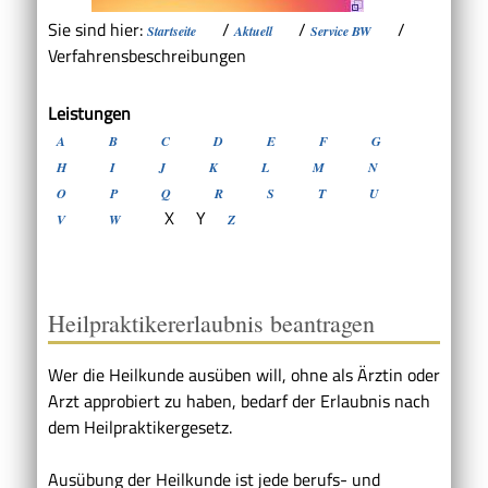
Sie sind hier:
/
/
/
Startseite
Aktuell
Service BW
Verfahrensbeschreibungen
Leistungen
A
B
C
D
E
F
G
H
I
J
K
L
M
N
O
P
Q
R
S
T
U
X
Y
V
W
Z
Heilpraktikererlaubnis beantragen
Wer die Heilkunde ausüben will, ohne als Ärztin oder
Arzt approbiert zu haben, bedarf der Erlaubnis nach
dem Heilpraktikergesetz.
Ausübung der Heilkunde ist jede berufs- und