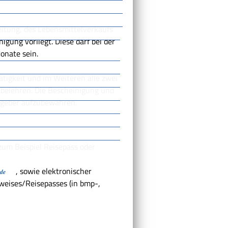
eitung, des Lebensmittelverkaufs
gung vorliegt. Diese darf bei der
onate sein.
ätigkeit und im Weiteren alle zwei
u belehren. Die Bescheinigung und
tgeber aufzubewahren.
 zum Beispiel Reisepass oder
, sowie elektronischer
.de
weises/Reisepasses (in bmp-,