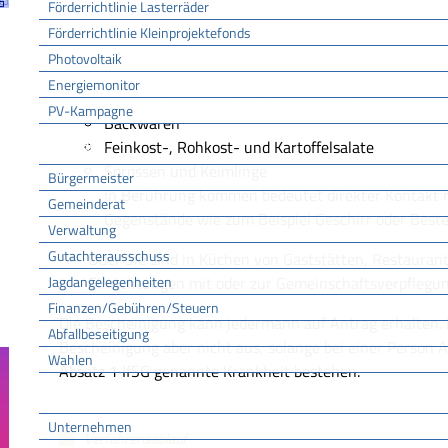
Milch und Erzeugnisse auf Milchbasis
Förderrichtlinie Lasterräder
Fische, Krebse oder Weichtiere und Erzeugnisse d
Förderrichtlinie Kleinprojektefonds
Eiprodukte
Photovoltaik
Säuglings- und Kleinkindernahrung
Energiemonitor
Speiseeis und Speiseeishalberzeugnisse
PV-Kampagne
Backwaren
Rathaus
Feinkost-, Rohkost- und Kartoffelsalate
Sprossen und Keimlinge
Bürgermeister
In Berührung kommen bedeutet direkter Kontakt m
Gemeinderat
Gegenstände wie zum Beispiel Geschirr oder Beste
Verwaltung
Gutachterausschuss
Oder Sie sind in Küchen von Gaststätten, Restaurant
Jagdangelegenheiten
Einrichtungen mit oder zur Gemeinschaftsverpflegung
Finanzen/Gebühren/Steuern
Die Bescheinigung kann jedermann auf Antrag erhalten. 
Abfallbeseitigung
Bescheinigung aber nicht aus, solange bei einer Person A
Wahlen
Absatz 1 IfSG genannte Krankheit bestehen.
Wirtschaft
Unternehmen
Verfahrensablauf