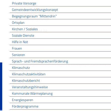
Private Vorsorge
Erstbelehrung nach dem Infektionsschutzgesetz online absolvieren
Gemeindeentwicklungskonzept
ZUSTÄNDIGE STELLE
Begegnungsraum "Mittendrin"
das Gesundheitsamt
Ortsplan
Kirchen / Soziales
Gesundheitsamt ist,
Soziale Dienste
Hilfe in Not
wenn Sie in Stuttgart, Mannheim oder Heilbronn woh
Frauen
Stadtverwaltung
ansonsten das Landratsamt.
Senioren
Sprach- und Fremdsprachenförderung
Fachgruppe Infektionsschutz und Hygiene in Einrichtungen [Landratsamt B
Klimaschutz
LEISTUNGSDETAILS
Klimaschutzaktivitäten
Klimaschutzbericht
Veranstaltungshinweise
Voraussetzungen
Kommunale Wärmeplanung
Sie kommen bei Ihrer Arbeit beispielsweise mit fol
:
Energiesparen
Fleisch, Geflügelfleisch und Erzeugnisse daraus
Förderprogramme