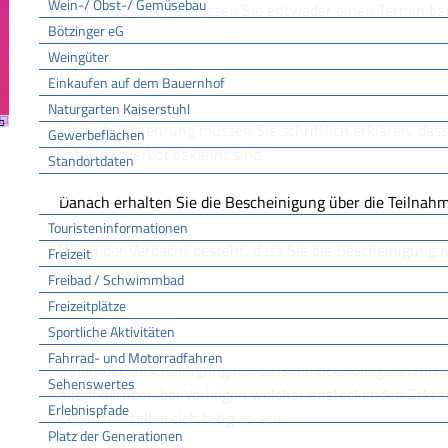
Wein-/ Obst-/ Gemüsebau
Für die Belehrung müssen Sie entweder einen Termin be
Bötzinger eG
vereinbaren („Belehrung in Präsenz“) oder Sie machen vo
Weingüter
online belehren zu lassen („Online-Belehrung “). Nach d
als auch online - wird Ihnen die Bescheinigung über die 
Einkaufen auf dem Bauernhof
Naturgarten Kaiserstuhl
Nach der Belehrung müssen Sie schriftlich erklären, dass
Gewerbeflächen
Tätigkeitsverbot bekannt sind.
Standortdaten
Tourismus
Danach erhalten Sie die Bescheinigung über die Teilnahm
Touristeninformationen
Wenn der Verdacht besteht, dass Sie die Bescheinigung n
Freizeit
beispielsweise bei einer Krankheit, die durch Lebensmit
Freibad / Schwimmbad
erhalten Sie die Bescheinigung erst, wenn eine Ärztin od
Freizeitplätze
Krankheitsverdacht aufgrund einer Untersuchung ausges
Sportliche Aktivitäten
Fahrrad- und Motorradfahren
Inhalt der Bescheinigung ist, dass Sie über die gesetzlic
Sehenswertes
allem darüber, bei Vorliegen welcher ansteckenden Erkra
Erlebnispfade
Lebensmittelbereich tätig zu sein.
Platz der Generationen