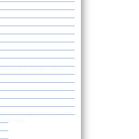
mtes, dass Sie an einer
aufhalten.
ndheitszeugnisse nach dem
dheitszeugnis verfügen, müssen
 behalten weiterhin ihre
n Veranstaltungen reicht es, wenn
ionen lesen.