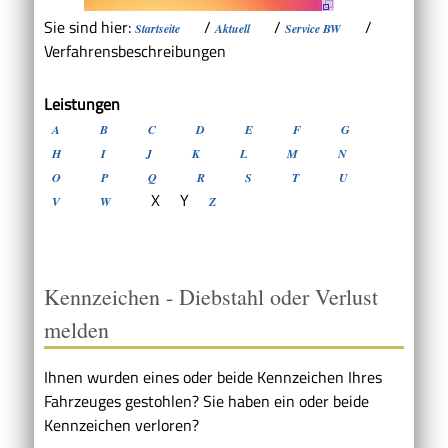
Sie sind hier:
/
/
/
Startseite
Aktuell
Service BW
Verfahrensbeschreibungen
Leistungen
A
B
C
D
E
F
G
H
I
J
K
L
M
N
O
P
Q
R
S
T
U
X
Y
V
W
Z
Kennzeichen - Diebstahl oder Verlust
melden
Ihnen wurden eines oder beide Kennzeichen Ihres
Fahrzeuges gestohlen? Sie haben ein oder beide
Kennzeichen verloren?