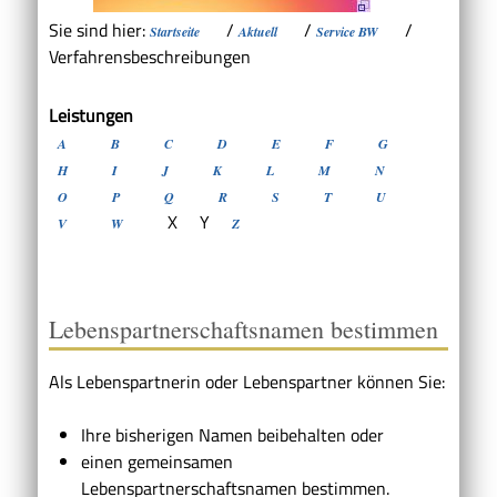
Sie sind hier:
/
/
/
Startseite
Aktuell
Service BW
Verfahrensbeschreibungen
Leistungen
A
B
C
D
E
F
G
H
I
J
K
L
M
N
O
P
Q
R
S
T
U
X
Y
V
W
Z
Lebenspartnerschaftsnamen bestimmen
Als Lebenspartnerin oder Lebenspartner können Sie:
Ihre bisherigen Namen beibehalten oder
einen gemeinsamen
Lebenspartnerschaftsnamen bestimmen.