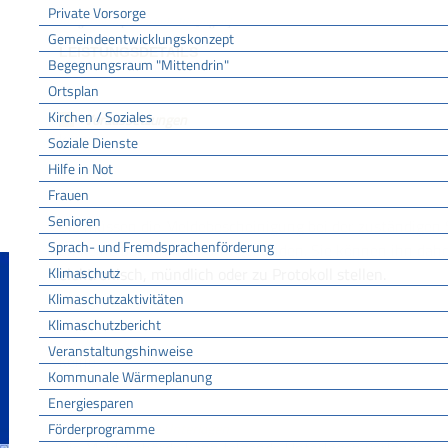
Private Vorsorge
Bürgerbüro [Gemeinde Bötzingen]
Gemeindeentwicklungskonzept
LEISTUNGSDETAILS
Begegnungsraum "Mittendrin"
Ortsplan
Kirchen / Soziales
Voraussetzungen
keine
Soziale Dienste
Hilfe in Not
Frauen
Verfahrensablauf
Senioren
Sie müssen die Meldebescheinigung bei der zuständigen S
Sprach- und Fremdsprachenförderung
an keine bestimmte Form gebunden. Sie können ihn daher 
Klimaschutz
elektronisch, mündlich oder zu Protokoll stellen.
Klimaschutzaktivitäten
Klimaschutzbericht
Fristen
Veranstaltungshinweise
keine
Kommunale Wärmeplanung
Energiesparen
Förderprogramme
Erforderliche Unterlagen