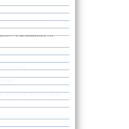
sweis oder Reisepass
 Personalausweises oder
tellen: Personalausweis mit
ührensatzung.
erteilt.
g, Kindergeld, Wohngeld ist die