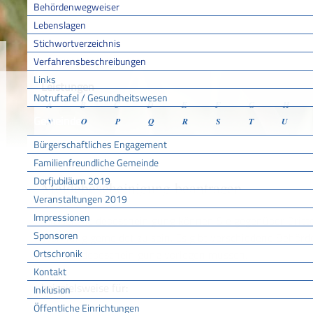
Behördenwegweiser
Lebenslagen
Stichwortverzeichnis
Sie sind hier:
/
/
/
Verfahr
Startseite
Aktuell
Service BW
Verfahrensbeschreibungen
Links
Leistungen
Notruftafel / Gesundheitswesen
A
B
C
D
E
F
G
H
Gemeinde
N
O
P
Q
R
S
T
U
Bürgerschaftliches Engagement
Familienfreundliche Gemeinde
Dorfjubiläum 2019
Meldebescheinigung beantragen
Veranstaltungen 2019
Impressionen
Mit der Meldebescheinigung können Sie gegenüber Dritte
Sponsoren
Wohnung gemeldet zu sein. Es gibt verschiedene Behörde
Ortschronik
eine Meldebescheinigung vorlegen müssen,
Kontakt
beispielsweise für:
Inklusion
Öffentliche Einrichtungen