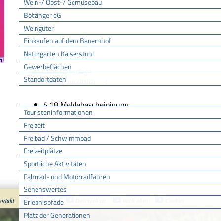
Wein-/ Obst-/ Gemüsebau
Bötzinger eG
Weingüter
Hinweise
Eine elektronische Meldebescheinigung beinhaltet keine 
Einkaufen auf dem Bauernhof
Naturgarten Kaiserstuhl
Gewerbeflächen
Rechtsgrundlage
Standortdaten
:
Bundesmeldegesetz (BMG)
Tourismus
§ 18 Meldebescheinigung
Touristeninformationen
Freizeit
Freibad / Schwimmbad
Freigabevermerk
19.05.2026 Innenministerium Baden-Württemberg
Freizeitplätze
Sportliche Aktivitäten
Fahrrad- und Motorradfahren
Sehenswertes
ontakt
Impressum
Datenschutz
nach oben
Cookies
Erlebnispfade
Platz der Generationen