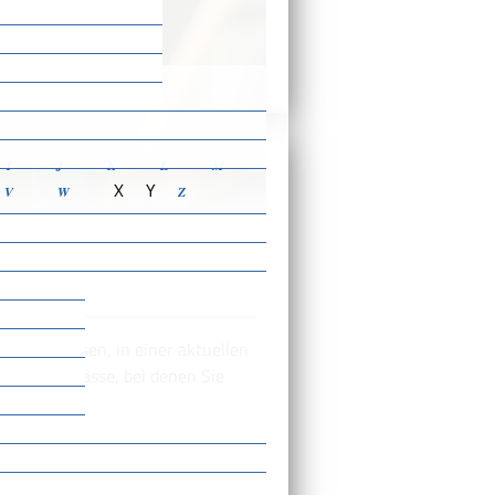
ensbeschreibungen
I
J
K
L
M
X
Y
V
W
Z
n nachweisen, in einer aktuellen
n oder Anlässe, bei denen Sie