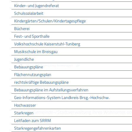
Aufgebot beim Standesamt
Kinder- und Jugendreferat
Zulassungsstelle
Schulsozialarbeit
Banken
Kindergärten/Schulen/Kindertagespflege
Rentenversicherer.
Bücherei
Fest- und Sporthalle
Die Meldebescheinigung gibt Auskunft über Ihre im Meld
beispielsweise Familienname, Vornamen, Geburtsdatum, a
Volkshochschule Kaiserstuhl-Tuniberg
Musikschule im Breisgau
ONLINEANTRAG UND FORMULARE
Jugendliche
Meldebescheinigung beantragen
Bebauungspläne
Flächennutzungsplan
ZUSTÄNDIGE STELLE
rechtskräftige Bebauungspläne
die Meldebehörde Ihres Wohnorts
Bebauungspläne im Aufstellungsverfahren
Geo-Informations-System Landkreis Brsg.-Hochschw.
Meldebehörde ist
Hochwasser
die Gemeinde-/Stadtverwaltung Ihres Wohnortes od
Starkregen
die Verwaltungsgemeinschaft oder die Gemeinde, di
Leitfaden zum SRRM
für Ihre Wohnortgemeinde erfüllt.
Starkregengefahrenkarten