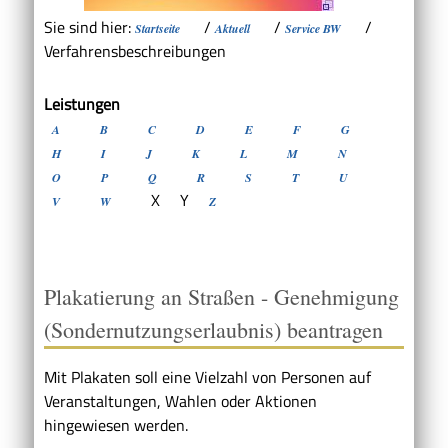
Sie sind hier:
/
/
/
Startseite
Aktuell
Service BW
Verfahrensbeschreibungen
Leistungen
A
B
C
D
E
F
G
H
I
J
K
L
M
N
O
P
Q
R
S
T
U
X
Y
V
W
Z
Plakatierung an Straßen - Genehmigung
(Sondernutzungserlaubnis) beantragen
Mit Plakaten soll eine Vielzahl von Personen auf
Veranstaltungen, Wahlen oder Aktionen
hingewiesen werden.