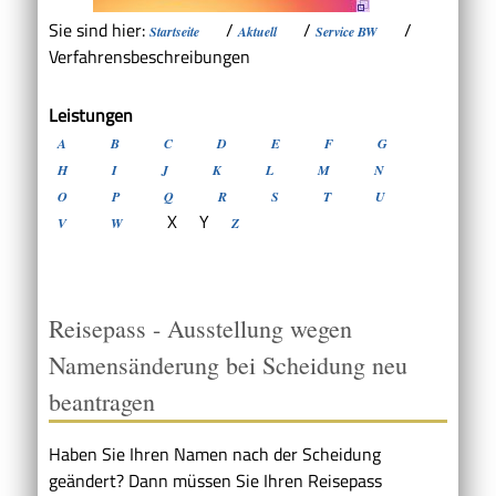
Sie sind hier:
/
/
/
Startseite
Aktuell
Service BW
Verfahrensbeschreibungen
Leistungen
A
B
C
D
E
F
G
H
I
J
K
L
M
N
O
P
Q
R
S
T
U
X
Y
V
W
Z
Reisepass - Ausstellung wegen
Namensänderung bei Scheidung neu
beantragen
Haben Sie Ihren Namen nach der Scheidung
geändert? Dann müssen Sie Ihren Reisepass