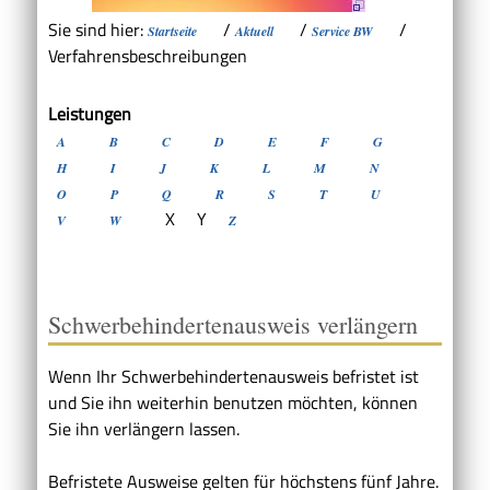
Sie sind hier:
/
/
/
Startseite
Aktuell
Service BW
Verfahrensbeschreibungen
Leistungen
A
B
C
D
E
F
G
H
I
J
K
L
M
N
O
P
Q
R
S
T
U
X
Y
V
W
Z
Schwerbehindertenausweis verlängern
Wenn Ihr Schwerbehindertenausweis befristet ist
und Sie ihn weiterhin benutzen möchten, können
Sie ihn verlängern lassen.
Befristete Ausweise gelten für höchstens fünf Jahre.