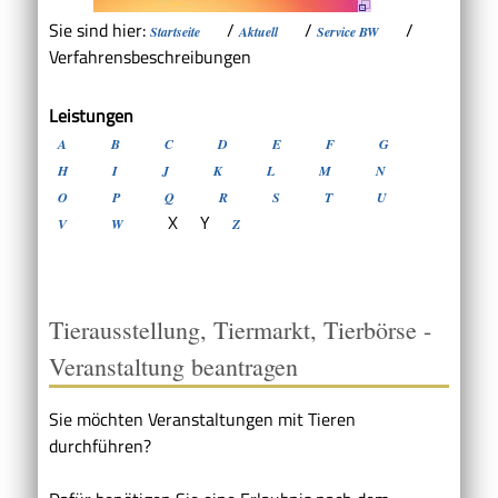
Sie sind hier:
/
/
/
Startseite
Aktuell
Service BW
Verfahrensbeschreibungen
Leistungen
A
B
C
D
E
F
G
H
I
J
K
L
M
N
O
P
Q
R
S
T
U
X
Y
V
W
Z
Tierausstellung, Tiermarkt, Tierbörse -
Veranstaltung beantragen
Sie möchten Veranstaltungen mit Tieren
durchführen?