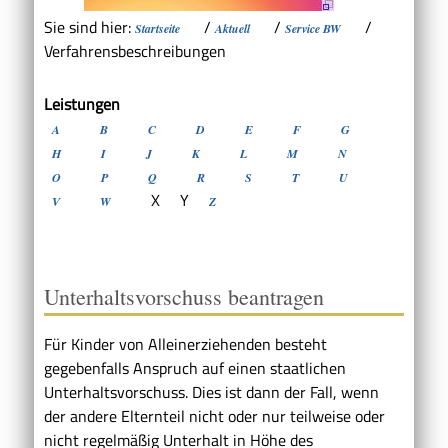
Sie sind hier:
/
/
/
Startseite
Aktuell
Service BW
Verfahrensbeschreibungen
Leistungen
A
B
C
D
E
F
G
H
I
J
K
L
M
N
O
P
Q
R
S
T
U
X
Y
V
W
Z
Unterhaltsvorschuss beantragen
Für Kinder von Alleinerziehenden besteht
gegebenfalls Anspruch auf einen staatlichen
Unterhaltsvorschuss. Dies ist dann der Fall, wenn
der andere Elternteil nicht oder nur teilweise oder
nicht regelmäßig Unterhalt in Höhe des