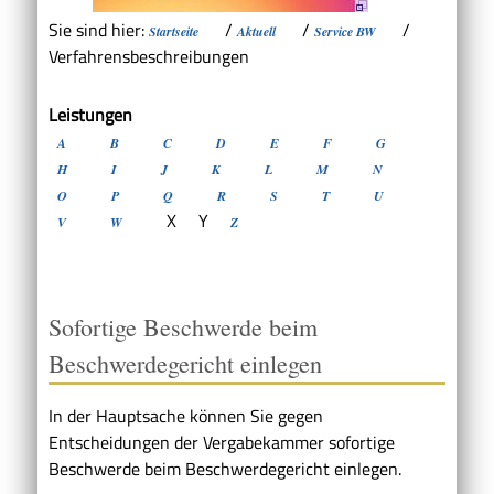
Sie sind hier:
/
/
/
Startseite
Aktuell
Service BW
Verfahrensbeschreibungen
Leistungen
A
B
C
D
E
F
G
H
I
J
K
L
M
N
O
P
Q
R
S
T
U
X
Y
V
W
Z
Sofortige Beschwerde beim
Beschwerdegericht einlegen
In der Hauptsache können Sie gegen
Entscheidungen der Vergabekammer sofortige
Beschwerde beim Beschwerdegericht einlegen.