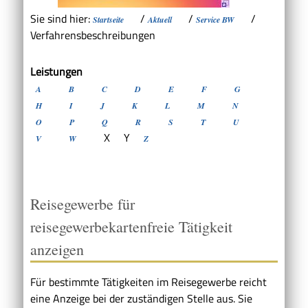
Sie sind hier:
/
/
/
Startseite
Aktuell
Service BW
Verfahrensbeschreibungen
Leistungen
A
B
C
D
E
F
G
H
I
J
K
L
M
N
O
P
Q
R
S
T
U
X
Y
V
W
Z
Reisegewerbe für
reisegewerbekartenfreie Tätigkeit
anzeigen
Für bestimmte Tätigkeiten im Reisegewerbe reicht
eine Anzeige bei der zuständigen Stelle aus. Sie