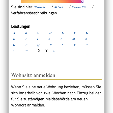
Sie sind hier:
/
/
/
Startseite
Aktuell
Service BW
Verfahrensbeschreibungen
Leistungen
A
B
C
D
E
F
G
H
I
J
K
L
M
N
O
P
Q
R
S
T
U
X
Y
V
W
Z
Wohnsitz anmelden
Wenn Sie eine neue Wohnung beziehen, müssen Sie
sich innerhalb von zwei Wochen nach Einzug bei der
für Sie zuständigen Meldebehörde am neuen
Wohnort anmelden.