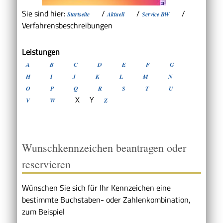
Sie sind hier:
/
/
/
Startseite
Aktuell
Service BW
Verfahrensbeschreibungen
Leistungen
A
B
C
D
E
F
G
H
I
J
K
L
M
N
O
P
Q
R
S
T
U
X
Y
V
W
Z
Wunschkennzeichen beantragen oder
reservieren
Wünschen Sie sich für Ihr Kennzeichen eine
bestimmte Buchstaben- oder Zahlenkombination,
zum Beispiel